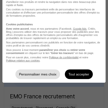
d'améliorer nos produits et rendre la navigation dans nos sites beaucoup plus
rapide et fluide.
Ces cookies ou traceurs permettent enfin de personnaliser les interfaces de
consultation et d'effectuer une présentation personnalisée des offres d'emploi ou
Randstad recrutement
de formations proposées.
Cookies publicitaires
Recrutement - Placement - Conseils RH
Avec votre accord
, nous et nos partenaires (Facebook,
Google Ads
, Critéo,
Bing,) pouvons utiliser des traceurs pour vous proposer des publicités pour des
offres d’emploi ou des offres de formations personnalisés afin d’augmenter vos
3 jobs
Découvrir
probabilités de trouver rapidement un emploi ou une formation.
Nos partenaires personnalisent ces publicités en fonction de votre navigation, de
votre profil et de vos centres d’intérêt.
Vous pouvez à tout moment
paramétrer vos choix
ou
retirer votre
consentement
en cliquant sur le lien "
Gérer les traceurs
" en bas de page.
Pour en savoir plus, consultez notre
Politique de confidentialité
et notre
Politique relative aux cookies
.
Personnaliser mes choix
Tout accepter
EMO France recrutement
Recrutement - Placement - Conseils RH