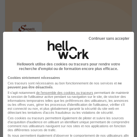
Continuer sans accepter
SAPELLI INTERIM recrutement
Hellowork utilise des cookies ou traceurs pour rendre votre
Recrutement - Placement - Conseils RH
recherche d’emploi ou de formation encore plus efficace.
Cookies strictement nécessaires
3 jobs
Découvrir
Ces traceurs sont nécessaires au bon fonctionnement de nos services et
ne
peuvent pas être désactivés
.
Il s'agit notamment
de l'ensemble des cookies ou traceurs
permettant de maintenir
la session de l'utilisateur active pendant sa navigation sur le site, de stocker des
informations temporaires telles que les préférences des utilisateurs, les annonces
ou les offres vues, gérer les processus d'identification de l'utilisateur, vérifier s'il
est connecté ou non, et plus globalement garantir la sécurité du site web en
détectant les tentatives d'accès frauduleux ou les violations de sécurité.
Ces cookies ou traceurs permettent également de piloter et suivre les sources
d'acquisition d'audience en utilisant un identifiant unique permettant de comprendre
comment nos utilisateurs naviguent sur nos sites et nos applications en fonction
des différentes sources de trafic.
Ils nous permettent également d’observer le comportement de nos utilisateurs afin