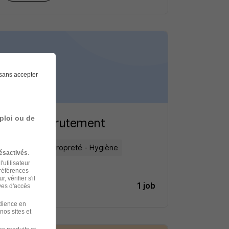
sans accepter
ploi ou de
Anett recrutement
Nettoyage - Propreté - Hygiène
ésactivés
.
'utilisateur
préférences
 vérifier s'il
1 job
Découvrir
ves d'accès
udience en
nos sites et