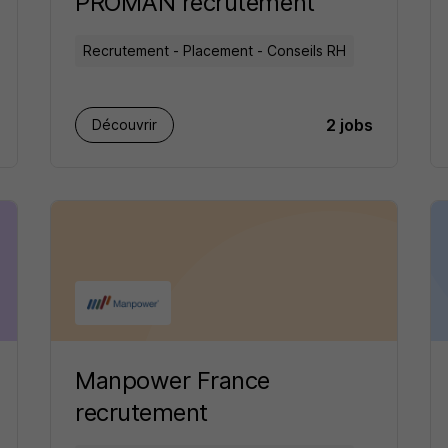
PROMAN recrutement
Recrutement - Placement - Conseils RH
2 jobs
Découvrir
Manpower France
recrutement