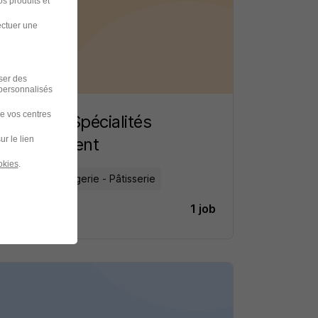
s produits et
ectuer une
iser des
 personnalisés
de vos centres
Gironde Spécialités
ur le lien
recrutement
okies
.
Agro / Boulangerie - Pâtisserie
1 job
Découvrir