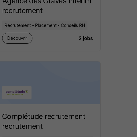
Agence des Graves Interim
recrutement
Recrutement - Placement - Conseils RH
2 jobs
Découvrir
Complétude recrutement
recrutement