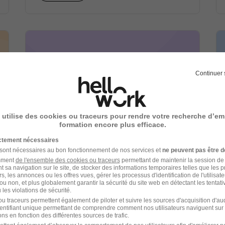
Continuer 
 utilise des cookies ou traceurs pour rendre votre recherche d’em
Manpower Group Talent
formation encore plus efficace.
Solutions recrutement
ictement nécessaires
 sont nécessaires au bon fonctionnement de nos services et
ne peuvent pas être d
amment
de l'ensemble des cookies ou traceurs
permettant de maintenir la session de l
Recrutement - Placement - Conseils RH
t sa navigation sur le site, de stocker des informations temporaires telles que les 
rs, les annonces ou les offres vues, gérer les processus d'identification de l'utilisateur,
1 job
Découvrir
ou non, et plus globalement garantir la sécurité du site web en détectant les tentati
les violations de sécurité.
u traceurs permettent également de piloter et suivre les sources d'acquisition d'a
identifiant unique permettant de comprendre comment nos utilisateurs naviguent sur 
ns en fonction des différentes sources de trafic.