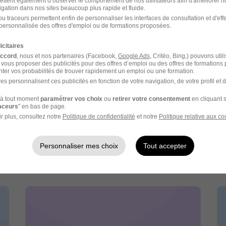
ettent également d’observer le comportement de nos utilisateurs afin d'améliorer no
igation dans nos sites beaucoup plus rapide et fluide.
u traceurs permettent enfin de personnaliser les interfaces de consultation et d'eff
personnalisée des offres d'emploi ou de formations proposées.
icitaires
accord
, nous et nos partenaires (Facebook,
Google Ads
, Critéo, Bing,) pouvons util
 vous proposer des publicités pour des offres d’emploi ou des offres de formations
ter vos probabilités de trouver rapidement un emploi ou une formation.
es personnalisent ces publicités en fonction de votre navigation, de votre profil et 
3C. recrutement
à tout moment
paramétrer vos choix
ou
retirer votre consentement
en cliquant s
raceurs
" en bas de page.
Industrie / Bureau d'Etudes
r plus, consultez notre
Politique de confidentialité
et notre
Politique relative aux co
Personnaliser mes choix
Tout accepter
1 job
Découvrir