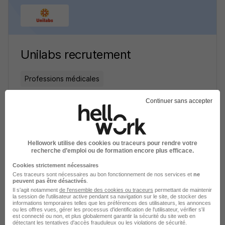
Unilabs recrutement
Professions médicales
1 job
Découvrir
Continuer sans accepter
Hellowork utilise des cookies ou traceurs pour rendre votre
recherche d’emploi ou de formation encore plus efficace.
Cookies strictement nécessaires
Ces traceurs sont nécessaires au bon fonctionnement de nos services et
ne
peuvent pas être désactivés
.
Il s'agit notamment
de l'ensemble des cookies ou traceurs
permettant de maintenir
la session de l'utilisateur active pendant sa navigation sur le site, de stocker des
informations temporaires telles que les préférences des utilisateurs, les annonces
ou les offres vues, gérer les processus d'identification de l'utilisateur, vérifier s'il
est connecté ou non, et plus globalement garantir la sécurité du site web en
SYNLAB recrutement
détectant les tentatives d'accès frauduleux ou les violations de sécurité.