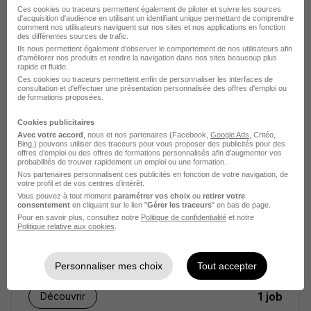
Ces cookies ou traceurs permettent également de piloter et suivre les sources
d'acquisition d'audience en utilisant un identifiant unique permettant de comprendre
comment nos utilisateurs naviguent sur nos sites et nos applications en fonction
Professions médicales
des différentes sources de trafic.
Ils nous permettent également d’observer le comportement de nos utilisateurs afin
d'améliorer nos produits et rendre la navigation dans nos sites beaucoup plus
1 job
Découvrir
rapide et fluide.
Ces cookies ou traceurs permettent enfin de personnaliser les interfaces de
consultation et d'effectuer une présentation personnalisée des offres d'emploi ou
de formations proposées.
Cookies publicitaires
Avec votre accord
, nous et nos partenaires (Facebook,
Google Ads
, Critéo,
Bing,) pouvons utiliser des traceurs pour vous proposer des publicités pour des
offres d’emploi ou des offres de formations personnalisés afin d’augmenter vos
probabilités de trouver rapidement un emploi ou une formation.
Nos partenaires personnalisent ces publicités en fonction de votre navigation, de
votre profil et de vos centres d’intérêt.
Vous pouvez à tout moment
paramétrer vos choix
ou
retirer votre
consentement
en cliquant sur le lien "
Gérer les traceurs
" en bas de page.
Pour en savoir plus, consultez notre
Politique de confidentialité
et notre
Politique relative aux cookies
.
Norauto recrutement
Personnaliser mes choix
Tout accepter
Distribution / Auto Moto - Vente et réparation
1 job
Découvrir