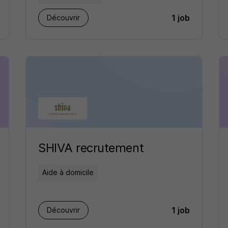
1 job
Découvrir
SHIVA recrutement
Aide à domicile
1 job
Découvrir