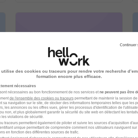
Continuer 
Horizon - Groupe Viso
 utilise des cookies ou traceurs pour rendre votre recherche d’em
recrutement
formation encore plus efficace.
ictement nécessaires
 sont nécessaires au bon fonctionnement de nos services et
ne peuvent pas être d
Enseignement - Apprentissage -
amment
de l'ensemble des cookies ou traceurs
permettant de maintenir la session de l
Formation
t sa navigation sur le site, de stocker des informations temporaires telles que les 
1 job
Découvrir
rs, les annonces ou les offres vues, gérer les processus d'identification de l'utilisateur,
ou non, et plus globalement garantir la sécurité du site web en détectant les tentati
les violations de sécurité.
u traceurs permettent également de piloter et suivre les sources d'acquisition d'a
identifiant unique permettant de comprendre comment nos utilisateurs naviguent sur 
ns en fonction des différentes sources de trafic.