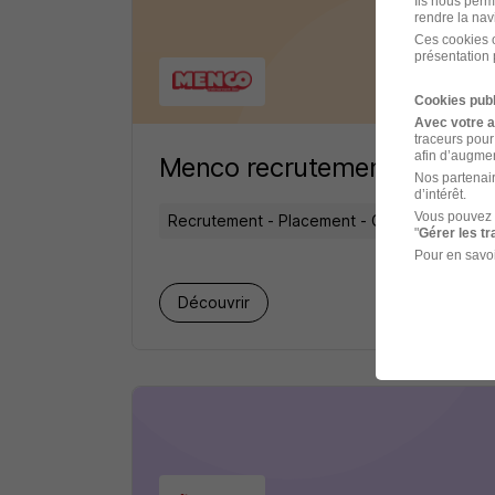
Ils nous perm
rendre la nav
Ces cookies o
présentation 
Cookies publ
Avec votre 
traceurs pour
afin d’augmen
Menco recrutement
Nos partenair
d’intérêt.
Vous pouvez 
Recrutement - Placement - Conseils RH
"
Gérer les t
Pour en savoi
1 job
Découvrir