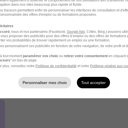
ettent également d’observer le comportement de nos utilisateurs afin d'améliorer no
igation dans nos sites beaucoup plus rapide et fluide.
u traceurs permettent enfin de personnaliser les interfaces de consultation et d'eff
personnalisée des offres d'emploi ou de formations proposées.
icitaires
accord
, nous et nos partenaires (Facebook,
Google Ads
, Critéo, Bing,) pouvons util
 vous proposer des publicités pour des offres d’emploi ou des offres de formations
ter vos probabilités de trouver rapidement un emploi ou une formation.
Réseau alliance
es personnalisent ces publicités en fonction de votre navigation, de votre profil et 
recrutement
à tout moment
paramétrer vos choix
ou
retirer votre consentement
en cliquant s
raceurs
" en bas de page.
Recrutement - Placement - Conseils RH
r plus, consultez notre
Politique de confidentialité
et notre
Politique relative aux co
1 job
Découvrir
Personnaliser mes choix
Tout accepter