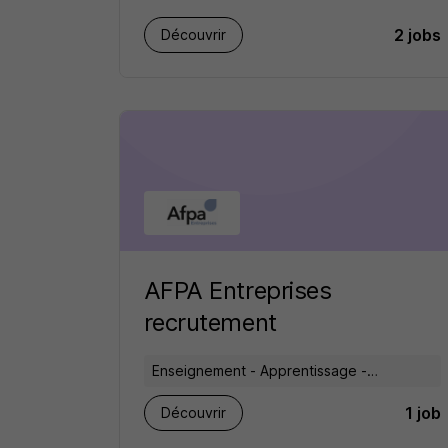
2 jobs
Découvrir
AFPA Entreprises
recrutement
Enseignement - Apprentissage -
Formation
1 job
Découvrir