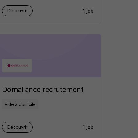
1 job
Découvrir
Domaliance recrutement
Aide à domicile
1 job
Découvrir