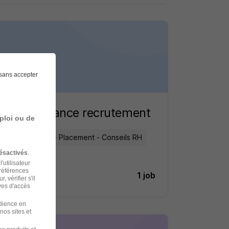
sans accepter
Gezim France recrutement
ploi ou de
Recrutement - Placement - Conseils RH
ésactivés
.
'utilisateur
préférences
1 job
Découvrir
 vérifier s'il
ves d'accès
udience en
nos sites et