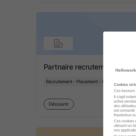
Partnaire recrutement
Hellowork
Recrutement - Placement - Conseils RH
Cookies str
Ces traceurs
Il s'agit not
active pendan
1 job
Découvrir
des utilisateu
est connecté 
frauduleux ou 
Ces cookies o
utilisant un 
nos applicatio