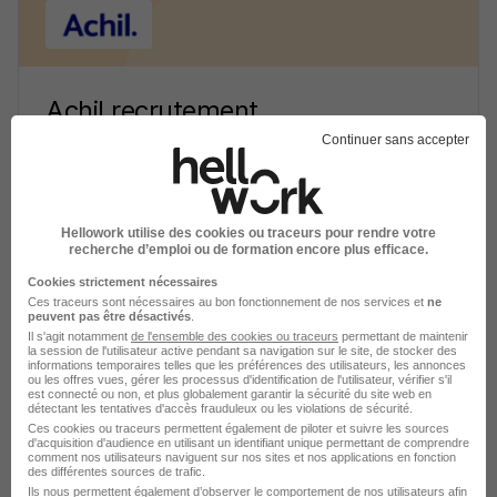
Achil recrutement
Continuer sans accepter
Recrutement - Placement - Conseils RH
69 jobs
Découvrir
Hellowork utilise des cookies ou traceurs pour rendre votre
recherche d’emploi ou de formation encore plus efficace.
Cookies strictement nécessaires
Ces traceurs sont nécessaires au bon fonctionnement de nos services et
ne
peuvent pas être désactivés
.
Il s'agit notamment
de l'ensemble des cookies ou traceurs
permettant de maintenir
la session de l'utilisateur active pendant sa navigation sur le site, de stocker des
informations temporaires telles que les préférences des utilisateurs, les annonces
ou les offres vues, gérer les processus d'identification de l'utilisateur, vérifier s'il
est connecté ou non, et plus globalement garantir la sécurité du site web en
détectant les tentatives d'accès frauduleux ou les violations de sécurité.
Ces cookies ou traceurs permettent également de piloter et suivre les sources
d'acquisition d'audience en utilisant un identifiant unique permettant de comprendre
comment nos utilisateurs naviguent sur nos sites et nos applications en fonction
des différentes sources de trafic.
Adsearch recrutement
Ils nous permettent également d’observer le comportement de nos utilisateurs afin