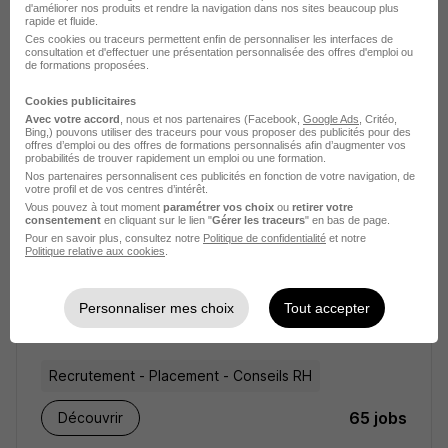
d'améliorer nos produits et rendre la navigation dans nos sites beaucoup plus
rapide et fluide.
Recrutement - Placement - Conseils RH
Ces cookies ou traceurs permettent enfin de personnaliser les interfaces de
consultation et d'effectuer une présentation personnalisée des offres d'emploi ou
de formations proposées.
66 jobs
Découvrir
Cookies publicitaires
Avec votre accord
, nous et nos partenaires (Facebook,
Google Ads
, Critéo,
Bing,) pouvons utiliser des traceurs pour vous proposer des publicités pour des
offres d’emploi ou des offres de formations personnalisés afin d’augmenter vos
probabilités de trouver rapidement un emploi ou une formation.
Nos partenaires personnalisent ces publicités en fonction de votre navigation, de
votre profil et de vos centres d’intérêt.
Vous pouvez à tout moment
paramétrer vos choix
ou
retirer votre
consentement
en cliquant sur le lien "
Gérer les traceurs
" en bas de page.
Pour en savoir plus, consultez notre
Politique de confidentialité
et notre
Politique relative aux cookies
.
Personnaliser mes choix
Tout accepter
Manpower France recrutement
Recrutement - Placement - Conseils RH
65 jobs
Découvrir