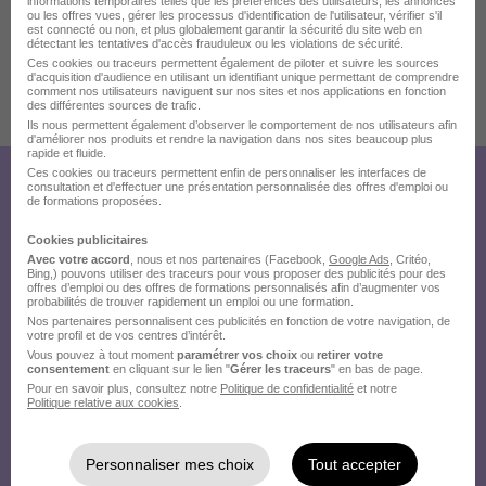
informations temporaires telles que les préférences des utilisateurs, les annonces
Au plaisir d'échanger autour de votre projet,
ou les offres vues, gérer les processus d'identification de l'utilisateur, vérifier s'il
est connecté ou non, et plus globalement garantir la sécurité du site web en
S-quaar
détectant les tentatives d'accès frauduleux ou les violations de sécurité.
Ces cookies ou traceurs permettent également de piloter et suivre les sources
d'acquisition d'audience en utilisant un identifiant unique permettant de comprendre
comment nos utilisateurs naviguent sur nos sites et nos applications en fonction
des différentes sources de trafic.
Publiée le 09/07/2026 - Réf : 4203222/29518878 CDPET/56V
Ils nous permettent également d’observer le comportement de nos utilisateurs afin
d'améliorer nos produits et rendre la navigation dans nos sites beaucoup plus
rapide et fluide.
Ces cookies ou traceurs permettent enfin de personnaliser les interfaces de
consultation et d'effectuer une présentation personnalisée des offres d'emploi ou
Créez votre compte Hellowork et
de formations proposées.
envoyez votre candidature !
Cookies publicitaires
Avec votre accord
, nous et nos partenaires (Facebook,
Google Ads
, Critéo,
Bing,) pouvons utiliser des traceurs pour vous proposer des publicités pour des
offres d’emploi ou des offres de formations personnalisés afin d’augmenter vos
probabilités de trouver rapidement un emploi ou une formation.
Nos partenaires personnalisent ces publicités en fonction de votre navigation, de
votre profil et de vos centres d’intérêt.
Vous pouvez à tout moment
paramétrer vos choix
ou
retirer votre
consentement
en cliquant sur le lien "
Gérer les traceurs
" en bas de page.
Pour en savoir plus, consultez notre
Politique de confidentialité
et notre
Politique relative aux cookies
.
Personnaliser mes choix
Tout accepter