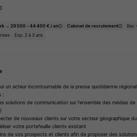
t
rk → 29 500 - 44 400 € / an
Cabinet de recrutement
Bac 
rises
Exp. 2 à 3 ans
e
ur un acteur incontournable de la presse quotidienne régional
 :
es solutions de communication sur l'ensemble des médias de
)
specter de nouveaux clients sur votre secteur géographique du
liser votre portefeuille clients existant
ins de vos prospects et clients afin de proposer des solutio