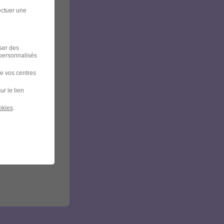
ectuer une
iser des
 personnalisés
de vos centres
ur le lien
okies
.