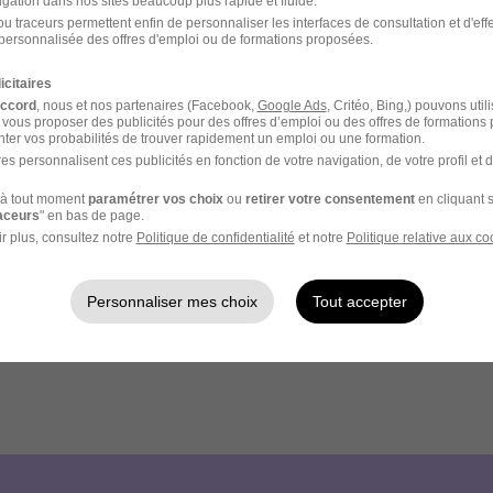
igation dans nos sites beaucoup plus rapide et fluide.
u traceurs permettent enfin de personnaliser les interfaces de consultation et d'eff
personnalisée des offres d'emploi ou de formations proposées.
icitaires
accord
, nous et nos partenaires (Facebook,
Google Ads
, Critéo, Bing,) pouvons util
 vous proposer des publicités pour des offres d’emploi ou des offres de formations
ter vos probabilités de trouver rapidement un emploi ou une formation.
es personnalisent ces publicités en fonction de votre navigation, de votre profil et 
à tout moment
paramétrer vos choix
ou
retirer votre consentement
en cliquant s
raceurs
" en bas de page.
r plus, consultez notre
Politique de confidentialité
et notre
Politique relative aux co
Personnaliser mes choix
Tout accepter