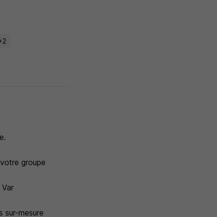
+2
e.
 votre groupe
 Var
ns sur-mesure