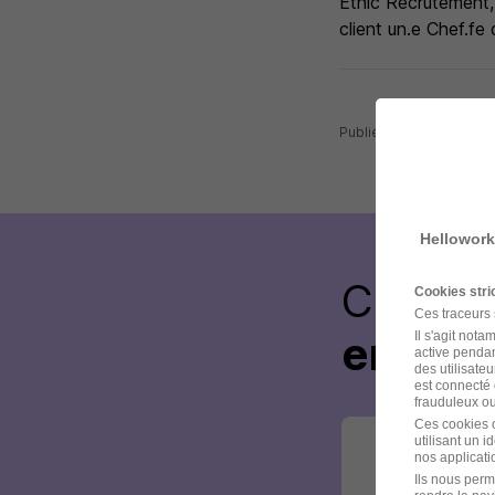
Ethic Recrutement, 
client un.e Chef.fe
Publiée le 06/08/2026 
Hellowork
Créez 
Cookies str
Ces traceurs
envoye
Il s'agit not
active pendan
des utilisateu
est connecté 
frauduleux ou 
Ces cookies o
utilisant un 
nos applicatio
Ils nous perm