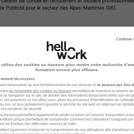
cabinet de conseil en recrutement et mobilité professionnell
 de Publicité pour le secteur des Alpes-Maritimes (06).
- Réf : teamtailor-8022905-2087488
Continuer 
 utilise des cookies ou traceurs pour rendre votre recherche d’em
formation encore plus efficace.
votre compte Hellowork 
ictement nécessaires
 sont nécessaires au bon fonctionnement de nos services et
ne peuvent pas être d
z votre candidature !
amment
de l'ensemble des cookies ou traceurs
permettant de maintenir la session de l
t sa navigation sur le site, de stocker des informations temporaires telles que les 
rs, les annonces ou les offres vues, gérer les processus d'identification de l'utilisateur,
ou non, et plus globalement garantir la sécurité du site web en détectant les tentati
les violations de sécurité.
u traceurs permettent également de piloter et suivre les sources d'acquisition d'a
identifiant unique permettant de comprendre comment nos utilisateurs naviguent sur 
ns en fonction des différentes sources de trafic.
ettent également d’observer le comportement de nos utilisateurs afin d'améliorer no