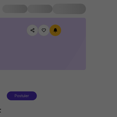
Postuler
F