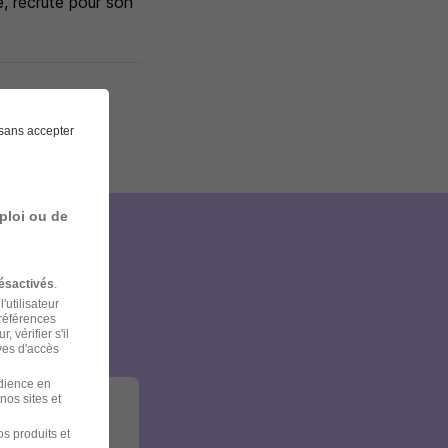
e, recrute pour son
sans accepter
ploi ou de
et
ésactivés
.
'utilisateur
préférences
 vérifier s'il
ves d'accès
udience en
nos sites et
s produits et