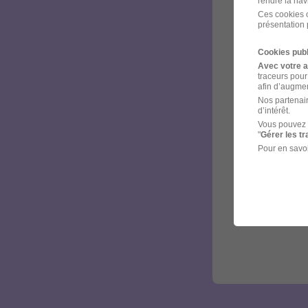
rendre la nav
Ces cookies o
présentation 
Cookies publ
Avec votre 
traceurs pour
afin d’augmen
Nos partenair
d’intérêt.
Vous pouvez 
"
Gérer les t
Pour en savoi