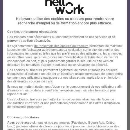
Hellowork utilise des cookies ou traceurs pour rendre votre
recherche d’emploi ou de formation encore plus efficace.
Cookies strictement nécessaires
Ces traceurs sont nécessaires au bon fonctionnement de nos services et
ne
peuvent pas être désactivés
.
Il s'agit notamment
de l'ensemble des cookies ou traceurs
permettant de maintenir
la session de l'utilisateur active pendant sa navigation sur le site, de stocker des
informations temporaires telles que les préférences des utilisateurs, les annonces
ou les offres vues, gérer les processus d'identification de l'utilisateur, vérifier s'il
est connecté ou non, et plus globalement garantir la sécurité du site web en
détectant les tentatives d'accès frauduleux ou les violations de sécurité.
Ces cookies ou traceurs permettent également de piloter et suivre les sources
d'acquisition d'audience en utilisant un identifiant unique permettant de comprendre
comment nos utilisateurs naviguent sur nos sites et nos applications en fonction
des différentes sources de trafic.
Ils nous permettent également d’observer le comportement de nos utilisateurs afin
d'améliorer nos produits et rendre la navigation dans nos sites beaucoup plus
rapide et fluide.
Ces offres pourraient aussi
Ces cookies ou traceurs permettent enfin de personnaliser les interfaces de
consultation et d'effectuer une présentation personnalisée des offres d'emploi ou
vous intéresser
de formations proposées.
Cookies publicitaires
Avec votre accord
, nous et nos partenaires (Facebook,
Google Ads
, Critéo,
Bing,) pouvons utiliser des traceurs pour vous proposer des publicités pour des