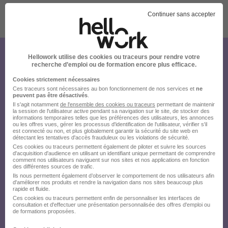
Continuer sans accepter
Publiée le 13/07/2026 - Réf : 2026-178800
Hellowork utilise des cookies ou traceurs pour rendre votre
Créez votre compte Hellowork et
recherche d’emploi ou de formation encore plus efficace.
envoyez votre candidature !
Cookies strictement nécessaires
Ces traceurs sont nécessaires au bon fonctionnement de nos services et
ne
peuvent pas être désactivés
.
Il s'agit notamment
de l'ensemble des cookies ou traceurs
permettant de maintenir
la session de l'utilisateur active pendant sa navigation sur le site, de stocker des
informations temporaires telles que les préférences des utilisateurs, les annonces
ou les offres vues, gérer les processus d'identification de l'utilisateur, vérifier s'il
est connecté ou non, et plus globalement garantir la sécurité du site web en
détectant les tentatives d'accès frauduleux ou les violations de sécurité.
Ces cookies ou traceurs permettent également de piloter et suivre les sources
d'acquisition d'audience en utilisant un identifiant unique permettant de comprendre
comment nos utilisateurs naviguent sur nos sites et nos applications en fonction
des différentes sources de trafic.
Ils nous permettent également d’observer le comportement de nos utilisateurs afin
d'améliorer nos produits et rendre la navigation dans nos sites beaucoup plus
rapide et fluide.
Ces cookies ou traceurs permettent enfin de personnaliser les interfaces de
consultation et d'effectuer une présentation personnalisée des offres d'emploi ou
de formations proposées.