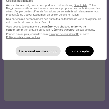
Cookies publicitaires
Avec votre accord
, nous et nos partenaires (Facebook,
Google Ads
, Critéo,
Bing,) pouvons utiliser des traceurs pour vous proposer des publicités pour des
offres d’emploi ou des offres de formations personnalisés afin d’augmenter vos
probabilités de trouver rapidement un emploi ou une formation.
Nos partenaires personnalisent ces publicités en fonction de votre navigation, de
votre profil et de vos centres d’intérêt.
Vous pouvez à tout moment
paramétrer vos choix
ou
retirer votre
consentement
en cliquant sur le lien "
Gérer les traceurs
" en bas de page.
Pour en savoir plus, consultez notre
Politique de confidentialité
et notre
Politique relative aux cookies
.
Personnaliser mes choix
Tout accepter