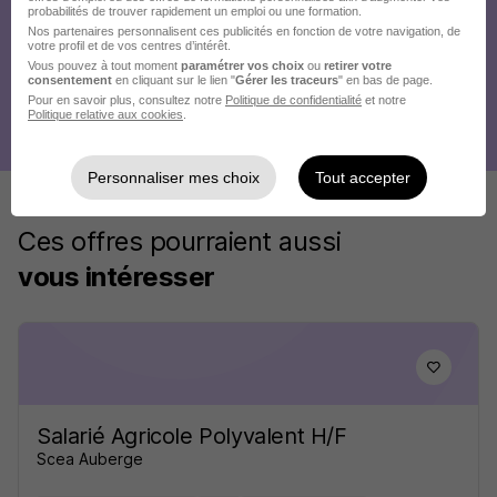
probabilités de trouver rapidement un emploi ou une formation.
Nos partenaires personnalisent ces publicités en fonction de votre navigation, de
votre profil et de vos centres d’intérêt.
Vous pouvez à tout moment
paramétrer vos choix
ou
retirer votre
consentement
en cliquant sur le lien "
Gérer les traceurs
" en bas de page.
Pour en savoir plus, consultez notre
Politique de confidentialité
et notre
Politique relative aux cookies
.
Personnaliser mes choix
Tout accepter
Ces offres pourraient aussi
vous intéresser
Salarié Agricole Polyvalent H/F
Scea Auberge