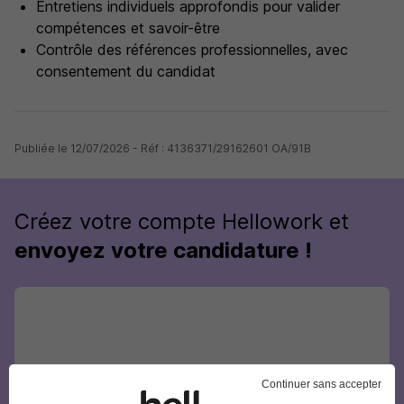
Entretiens individuels approfondis pour valider
compétences et savoir-être
Contrôle des références professionnelles, avec
consentement du candidat
Publiée le 12/07/2026 - Réf : 4136371/29162601 OA/91B
Créez votre compte Hellowork et
envoyez votre candidature !
Continuer sans accepter