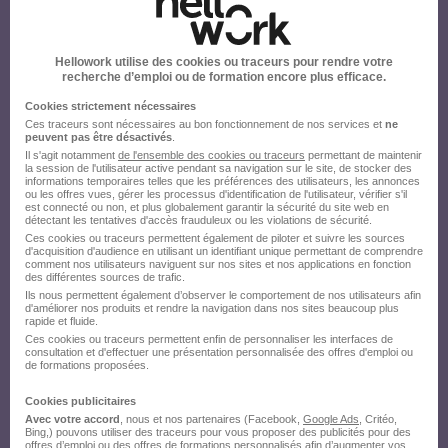
Hellowork utilise des cookies ou traceurs pour rendre votre
recherche d’emploi ou de formation encore plus efficace.
Cookies strictement nécessaires
Ces traceurs sont nécessaires au bon fonctionnement de nos services et
ne
peuvent pas être désactivés
.
Il s'agit notamment
de l'ensemble des cookies ou traceurs
permettant de maintenir
la session de l'utilisateur active pendant sa navigation sur le site, de stocker des
informations temporaires telles que les préférences des utilisateurs, les annonces
ou les offres vues, gérer les processus d'identification de l'utilisateur, vérifier s'il
est connecté ou non, et plus globalement garantir la sécurité du site web en
détectant les tentatives d'accès frauduleux ou les violations de sécurité.
Ces cookies ou traceurs permettent également de piloter et suivre les sources
d'acquisition d'audience en utilisant un identifiant unique permettant de comprendre
comment nos utilisateurs naviguent sur nos sites et nos applications en fonction
des différentes sources de trafic.
Ils nous permettent également d’observer le comportement de nos utilisateurs afin
d'améliorer nos produits et rendre la navigation dans nos sites beaucoup plus
rapide et fluide.
Ces cookies ou traceurs permettent enfin de personnaliser les interfaces de
consultation et d'effectuer une présentation personnalisée des offres d'emploi ou
de formations proposées.
Cookies publicitaires
Avec votre accord
, nous et nos partenaires (Facebook,
Google Ads
, Critéo,
Bing,) pouvons utiliser des traceurs pour vous proposer des publicités pour des
offres d’emploi ou des offres de formations personnalisés afin d’augmenter vos