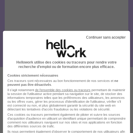
Continuer sans accepter
Hellowork utilise des cookies ou traceurs pour rendre votre
recherche d’emploi ou de formation encore plus efficace.
Cookies strictement nécessaires
Ces traceurs sont nécessaires au bon fonctionnement de nos services et
ne
Ces offres pourraient aussi
peuvent pas être désactivés
.
Il s'agit notamment
de l'ensemble des cookies ou traceurs
permettant de maintenir
vous intéresser
la session de l'utilisateur active pendant sa navigation sur le site, de stocker des
informations temporaires telles que les préférences des utilisateurs, les annonces
ou les offres vues, gérer les processus d'identification de l'utilisateur, vérifier s'il
est connecté ou non, et plus globalement garantir la sécurité du site web en
détectant les tentatives d'accès frauduleux ou les violations de sécurité.
Ces cookies ou traceurs permettent également de piloter et suivre les sources
d'acquisition d'audience en utilisant un identifiant unique permettant de comprendre
comment nos utilisateurs naviguent sur nos sites et nos applications en fonction
des différentes sources de trafic.
Ils nous permettent également d’observer le comportement de nos utilisateurs afin