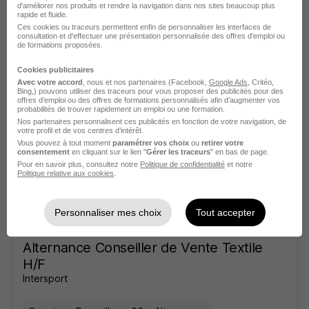
d'améliorer nos produits et rendre la navigation dans nos sites beaucoup plus
Rejoins notre Ecole pour Devenir
rapide et fluide.
Technicien·ne Vendeur·se Atelier H/F
Ces cookies ou traceurs permettent enfin de personnaliser les interfaces de
consultation et d'effectuer une présentation personnalisée des offres d'emploi ou
Decathlon
de formations proposées.
Cookies publicitaires
Perpignan - 66
Alternance
Avec votre accord
, nous et nos partenaires (Facebook,
Google Ads
, Critéo,
Bing,) pouvons utiliser des traceurs pour vous proposer des publicités pour des
492,22 - 1 823,03 € / mois
offres d’emploi ou des offres de formations personnalisés afin d’augmenter vos
probabilités de trouver rapidement un emploi ou une formation.
Nos partenaires personnalisent ces publicités en fonction de votre navigation, de
votre profil et de vos centres d’intérêt.
Voir l’offre
il y a 24 jours
Vous pouvez à tout moment
paramétrer vos choix
ou
retirer votre
consentement
en cliquant sur le lien "
Gérer les traceurs
" en bas de page.
Pour en savoir plus, consultez notre
Politique de confidentialité
et notre
Politique relative aux cookies
.
Personnaliser mes choix
Tout accepter
Alternance Conseiller de Vente Textile
H/F
Intersport