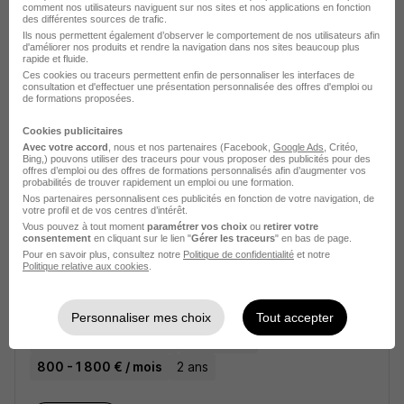
comment nos utilisateurs naviguent sur nos sites et nos applications en fonction
Voir l’offre
il y a 1 jour
des différentes sources de trafic.
Ils nous permettent également d’observer le comportement de nos utilisateurs afin
d'améliorer nos produits et rendre la navigation dans nos sites beaucoup plus
rapide et fluide.
Alternance - BTS Mco - Restauration
Ces cookies ou traceurs permettent enfin de personnaliser les interfaces de
Rapide - Saint-Priest H/F
consultation et d'effectuer une présentation personnalisée des offres d'emploi ou
de formations proposées.
Cookies publicitaires
Saint-Priest - 69
Alternance
800 - 1 800 € / mois
Avec votre accord
, nous et nos partenaires (Facebook,
Google Ads
, Critéo,
Bing,) pouvons utiliser des traceurs pour vous proposer des publicités pour des
2 ans
offres d’emploi ou des offres de formations personnalisés afin d’augmenter vos
probabilités de trouver rapidement un emploi ou une formation.
Nos partenaires personnalisent ces publicités en fonction de votre navigation, de
votre profil et de vos centres d’intérêt.
Voir l’offre
il y a 1 jour
Vous pouvez à tout moment
paramétrer vos choix
ou
retirer votre
consentement
en cliquant sur le lien "
Gérer les traceurs
" en bas de page.
Pour en savoir plus, consultez notre
Politique de confidentialité
et notre
Politique relative aux cookies
.
Alternance - BTS Mco - Restauration
Rapide - Saint-Genis-Laval H/F
Personnaliser mes choix
Tout accepter
Saint-Genis-Laval - 69
Alternance
800 - 1 800 € / mois
2 ans