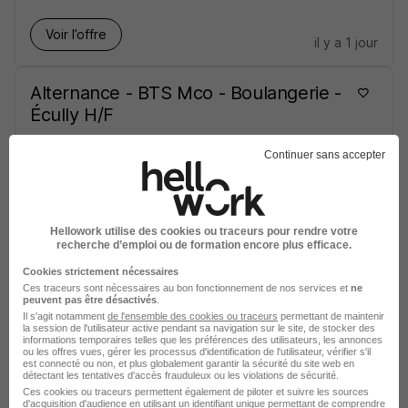
Voir l’offre
il y a 1 jour
Alternance - BTS Mco - Boulangerie -
Écully H/F
Continuer sans accepter
Écully - 69
Alternance
800 - 1 800 € / mois
2 ans
Voir l’offre
il y a 1 jour
Hellowork utilise des cookies ou traceurs pour rendre votre
recherche d’emploi ou de formation encore plus efficace.
Alternance - BTS Mco - Restauration
Cookies strictement nécessaires
Ces traceurs sont nécessaires au bon fonctionnement de nos services et
Rapide - Chaponnay H/F
ne
peuvent pas être désactivés
.
Il s'agit notamment
de l'ensemble des cookies ou traceurs
permettant de maintenir
la session de l'utilisateur active pendant sa navigation sur le site, de stocker des
Chaponnay - 69
Alternance
800 - 1 800 € / mois
informations temporaires telles que les préférences des utilisateurs, les annonces
ou les offres vues, gérer les processus d'identification de l'utilisateur, vérifier s'il
est connecté ou non, et plus globalement garantir la sécurité du site web en
2 ans
détectant les tentatives d'accès frauduleux ou les violations de sécurité.
Ces cookies ou traceurs permettent également de piloter et suivre les sources
d'acquisition d'audience en utilisant un identifiant unique permettant de comprendre