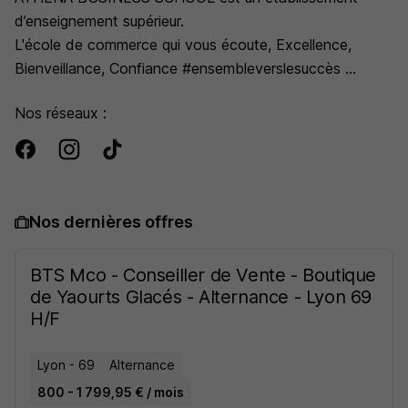
d’enseignement supérieur.
L'école de commerce qui vous écoute, Excellence,
Bienveillance, Confiance #ensembleverslesuccès
Nous proposons des formations BAC+2 à BAC+5 en
Nos réseaux :
alternance.
Nos dernières offres
BTS Mco - Conseiller de Vente - Boutique
de Yaourts Glacés - Alternance - Lyon 69
H/F
Lyon - 69
Alternance
800 - 1 799,95 € / mois