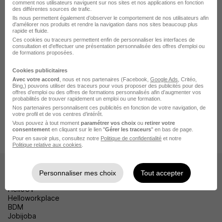
comment nos utilisateurs naviguent sur nos sites et nos applications en fonction
Emploi Vernon
des différentes sources de trafic.
Ils nous permettent également d’observer le comportement de nos utilisateurs afin
Emploi Bernay
d'améliorer nos produits et rendre la navigation dans nos sites beaucoup plus
rapide et fluide.
Ces cookies ou traceurs permettent enfin de personnaliser les interfaces de
Emploi Le Neubourg
consultation et d'effectuer une présentation personnalisée des offres d'emploi ou
de formations proposées.
Voir plus
Cookies publicitaires
Avec votre accord
, nous et nos partenaires (Facebook,
Google Ads
, Critéo,
Bing,) pouvons utiliser des traceurs pour vous proposer des publicités pour des
offres d’emploi ou des offres de formations personnalisés afin d’augmenter vos
Accueil
Emploi
Emploi Crosville-la-Vieille
probabilités de trouver rapidement un emploi ou une formation.
Nos partenaires personnalisent ces publicités en fonction de votre navigation, de
Emploi Service Public Crosville-la-Vieille
votre profil et de vos centres d’intérêt.
Vous pouvez à tout moment
paramétrer vos choix
ou
retirer votre
Emploi Facteur Crosville-la-Vieille
CDD Facteur H/F
consentement
en cliquant sur le lien "
Gérer les traceurs
" en bas de page.
Pour en savoir plus, consultez notre
Politique de confidentialité
et notre
Politique relative aux cookies
.
Les sites
Personnaliser mes choix
Tout accepter
HelloCV
Helloworkplace
BDM
Jobijoba