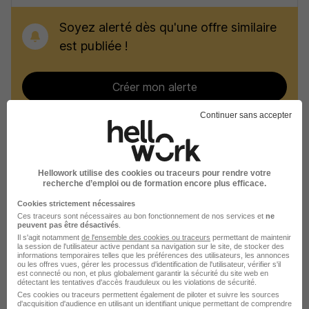
Soyez alerté dès qu'une offre similaire
est publiée !
Créer mon alerte
Continuer sans accepter
Recherches similaires
Hellowork utilise des cookies ou traceurs pour rendre votre
recherche d’emploi ou de formation encore plus efficace.
Emploi Facteur
Cookies strictement nécessaires
Ces traceurs sont nécessaires au bon fonctionnement de nos services et
ne
Emploi Service Public
peuvent pas être désactivés
.
Il s'agit notamment
de l'ensemble des cookies ou traceurs
permettant de maintenir
Emploi Évreux
la session de l'utilisateur active pendant sa navigation sur le site, de stocker des
informations temporaires telles que les préférences des utilisateurs, les annonces
ou les offres vues, gérer les processus d'identification de l'utilisateur, vérifier s'il
Emploi Gisors
est connecté ou non, et plus globalement garantir la sécurité du site web en
détectant les tentatives d'accès frauduleux ou les violations de sécurité.
Emploi Pont-Audemer
Ces cookies ou traceurs permettent également de piloter et suivre les sources
d'acquisition d'audience en utilisant un identifiant unique permettant de comprendre