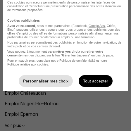
Ces cookies ou traceurs permettent enfin de personnaliser les interfaces de
consultation et d'effectuer une présentation personnalisée des offres d'emploi ou
de formations proposées.
Cookies publicitaires
Recherches similaires
Avec votre accord
, nous et nos partenaires (Facebook,
Google Ads
, Critéo,
Bing,) pouvons utiliser des traceurs pour vous proposer des publicités pour des
offres d’emploi ou des offres de formations personnalisés afin d’augmenter vos
probabilités de trouver rapidement un emploi ou une formation.
Emploi Magasinier agricole
Nos partenaires personnalisent ces publicités en fonction de votre navigation, de
votre profil et de vos centres d’intérêt.
Emploi Agricole
Vous pouvez à tout moment
paramétrer vos choix
ou
retirer votre
consentement
en cliquant sur le lien "
Gérer les traceurs
" en bas de page.
Emploi Chartres
Pour en savoir plus, consultez notre
Politique de confidentialité
et notre
Politique relative aux cookies
.
Emploi Dreux
Personnaliser mes choix
Tout accepter
Emploi Bû
Emploi Châteaudun
Emploi Nogent-le-Rotrou
Emploi Épernon
Voir plus