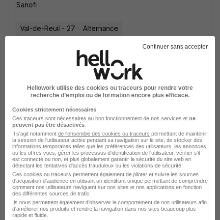
Sanofi
Val-de-Reuil - 27
Alternance
492,22 - 1 823,03 € / mois
Continuer sans accepter
Voir l’offre
il y a 6 jours
Hellowork utilise des cookies ou traceurs pour rendre votre
recherche d’emploi ou de formation encore plus efficace.
Cookies strictement nécessaires
Ces traceurs sont nécessaires au bon fonctionnement de nos services et
ne
peuvent pas être désactivés
.
Il s'agit notamment
de l'ensemble des cookies ou traceurs
permettant de maintenir
Alternance - Magasinier Agricole -
la session de l'utilisateur active pendant sa navigation sur le site, de stocker des
informations temporaires telles que les préférences des utilisateurs, les annonces
Bueil H/F
ou les offres vues, gérer les processus d'identification de l'utilisateur, vérifier s'il
est connecté ou non, et plus globalement garantir la sécurité du site web en
Natup
détectant les tentatives d'accès frauduleux ou les violations de sécurité.
Ces cookies ou traceurs permettent également de piloter et suivre les sources
d'acquisition d'audience en utilisant un identifiant unique permettant de comprendre
Eure - Eure-et-Loir
Alternance
22 000 € / an
comment nos utilisateurs naviguent sur nos sites et nos applications en fonction
des différentes sources de trafic.
Ils nous permettent également d’observer le comportement de nos utilisateurs afin
d'améliorer nos produits et rendre la navigation dans nos sites beaucoup plus
Voir l’offre
rapide et fluide.
il y a 6 jours