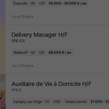
Ézanville - 95
CDI
30 000 - 35 000 € / an
il y a 23 jours
Delivery Manager H/F
SPIE ICS
Malakoff - 92
CDI
48 000 € / an
il y a 23 jours
Auxiliaire de Vie à Domicile H/F
VYV 3
Savigny-sur-Orge - 91
CDD
Temps partiel
21 000 - 2