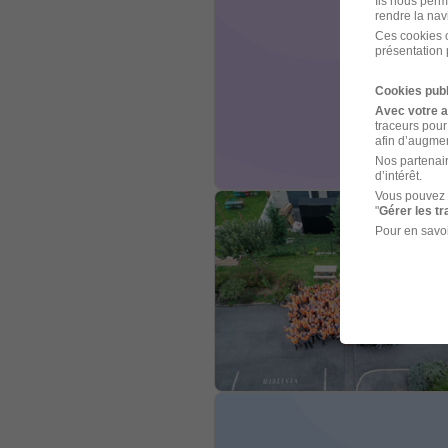
Ils nous perm
rendre la nav
Ces cookies o
présentation 
Cookies publ
Avec votre 
traceurs pour
afin d’augmen
Nos partenair
d’intérêt.
Vous pouvez 
"
Gérer les t
Pour en savoi