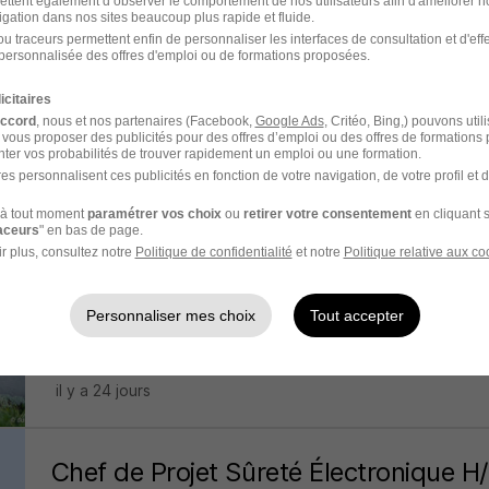
ettent également d’observer le comportement de nos utilisateurs afin d'améliorer no
igation dans nos sites beaucoup plus rapide et fluide.
Architecte Référent H/F
u traceurs permettent enfin de personnaliser les interfaces de consultation et d'eff
personnalisée des offres d'emploi ou de formations proposées.
Safran
icitaires
Massy - 91
CDI
accord
, nous et nos partenaires (Facebook,
Google Ads
, Critéo, Bing,) pouvons util
 vous proposer des publicités pour des offres d’emploi ou des offres de formations
ter vos probabilités de trouver rapidement un emploi ou une formation.
il y a 24 jours
es personnalisent ces publicités en fonction de votre navigation, de votre profil et 
à tout moment
paramétrer vos choix
ou
retirer votre consentement
en cliquant s
raceurs
" en bas de page.
Responsable de Projets TCE - Fluide
r plus, consultez notre
Politique de confidentialité
et notre
Politique relative aux co
EPI
Personnaliser mes choix
Tout accepter
Bry-sur-Marne - 94
CDI
56 000 - 60 000 € / an
il y a 24 jours
Chef de Projet Sûreté Électronique H