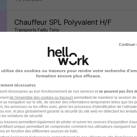
Chauffeur SPL Polyvalent H/F
Transports Faillu Tony
Le Mesnil-en-Thelle - 60
CDI
22 000 - 45 000 € / an
Continuer 
il y a 24 jours
 utilise des cookies ou traceurs pour rendre votre recherche d’em
formation encore plus efficace.
Chargé de Souscription H/F
ictement nécessaires
Groupe Premium
 sont nécessaires au bon fonctionnement de nos services et
ne peuvent pas être d
amment
de l'ensemble des cookies ou traceurs
permettant de maintenir la session de l
t sa navigation sur le site, de stocker des informations temporaires telles que les 
Boulogne-Billancourt - 92
CDI
25 000 - 35 000 € / an
rs, les annonces ou les offres vues, gérer les processus d'identification de l'utilisateur,
ou non, et plus globalement garantir la sécurité du site web en détectant les tentati
les violations de sécurité.
u traceurs permettent également de piloter et suivre les sources d'acquisition d'a
il y a 24 jours
identifiant unique permettant de comprendre comment nos utilisateurs naviguent sur 
ns en fonction des différentes sources de trafic.