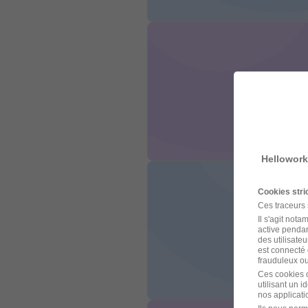
Hellowork
Cookies str
Ces traceurs
Il s'agit not
active pendan
des utilisateu
est connecté 
frauduleux ou 
Ces cookies o
utilisant un 
nos applicatio