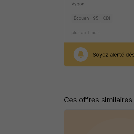
Vygon
Écouen - 95
CDI
plus de 1 mois
Soyez alerté dès 
Ces offres similaires