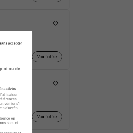
sans accepter
Voir l’offre
ploi ou de
ésactivés
.
'utilisateur
préférences
 vérifier s'il
ves d'accès
Voir l’offre
udience en
nos sites et