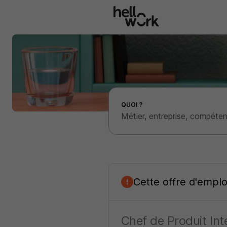
Aller au contenu principal
Effectuer une recherche d'emploi par localité
QUOI ?
Cette offre d'empl
Chef de Produit Int