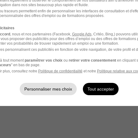
ettent également d’observer le comportement de nos utilisateurs afin d'améliorer no
igation dans nos sites beaucoup plus rapide et fluide.
u traceurs permettent enfin de personnaliser les interfaces de consultation et d'eff
personnalisée des offres d'emploi ou de formations proposées.
icitaires
accord
, nous et nos partenaires (Facebook,
Google Ads
, Critéo, Bing,) pouvons util
 vous proposer des publicités pour des offres d’emploi ou des offres de formations
votre compte Hellowork 
ter vos probabilités de trouver rapidement un emploi ou une formation.
es personnalisent ces publicités en fonction de votre navigation, de votre profil et 
z votre candidature !
à tout moment
paramétrer vos choix
ou
retirer votre consentement
en cliquant s
raceurs
" en bas de page.
r plus, consultez notre
Politique de confidentialité
et notre
Politique relative aux co
Personnaliser mes choix
Tout accepter