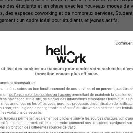
es des étudiants et en phase avec les nouveaux modes de v
s, des espaces coworking et de nombreux services, Student 
ogement : un cadre idéal pour étudiants et jeunes actifs.
Continuer 
 d'Arènes
 utilise des cookies ou traceurs pour rendre votre recherche d’em
formation encore plus efficace.
ictement nécessaires
Localiser le poste
 sont nécessaires au bon fonctionnement de nos services et
ne peuvent pas être d
amment
de l'ensemble des cookies ou traceurs
permettant de maintenir la session de l
t sa navigation sur le site, de stocker des informations temporaires telles que les 
rs, les annonces ou les offres vues, gérer les processus d'identification de l'utilisateur,
ou non, et plus globalement garantir la sécurité du site web en détectant les tentati
les violations de sécurité.
u traceurs permettent également de piloter et suivre les sources d'acquisition d'a
identifiant unique permettant de comprendre comment nos utilisateurs naviguent sur 
ns en fonction des différentes sources de trafic.
 - Réf : SFMSU-AM34V2-2026-128504