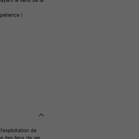
 ayant le sens de la
périence !
'exploitation de
e des lieux de vie