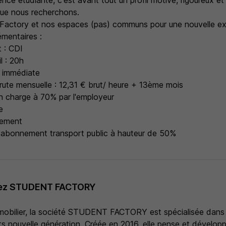
ence étudiante, c'est avant tout un profil motivé, rigoureux et
 que nous recherchons.
Factory et nos espaces (pas) communs pour une nouvelle ex
émentaires :
 : CDI
l : 20h
: immédiate
ute mensuelle : 12,31 € brut/ heure + 13ème mois
en charge à 70% par l'employeur
e
sement
 l'abonnement transport public à hauteur de 50%
hez STUDENT FACTORY
mmobilier, la société STUDENT FACTORY est spécialisée dans l
s nouvelle génération. Créée en 2016, elle pense et développ