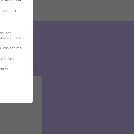
s produits et
ectuer une
iser des
 personnalisés
et
de vos centres
ur le lien
okies
.