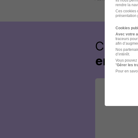
Ils nous perm
rendre la nav
Ces cookies o
présentation 
Cookies publ
Avec votre 
traceurs pour
Créez 
afin d’augmen
Nos partenair
d’intérêt.
envoye
Vous pouvez 
"
Gérer les t
Pour en savoi