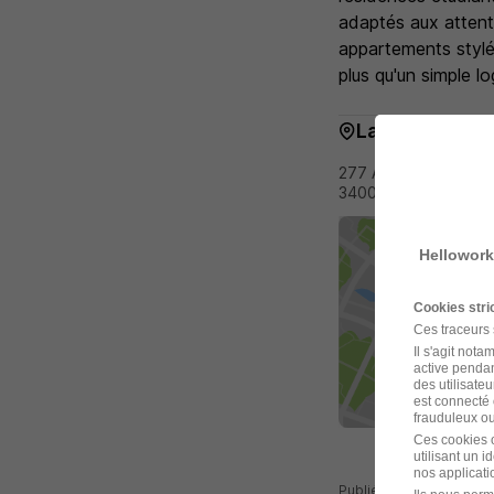
adaptés aux attent
appartements stylé
plus qu'un simple l
La carte
277 Avenue des Prés
34000 Montpellier
Hellowork
Cookies str
Ces traceurs
Il s'agit not
active pendan
des utilisateu
est connecté 
frauduleux ou 
Ces cookies o
utilisant un 
nos applicatio
Publiée le 05/08/2026