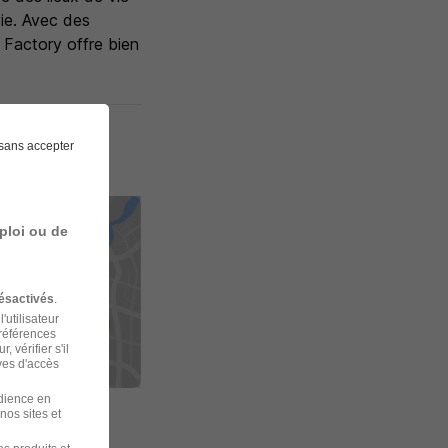
ie. Avec des
Factory offre bien
sans accepter
ploi ou de
ésactivés
.
'utilisateur
préférences
 vérifier s'il
ves d'accès
udience en
nos sites et