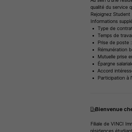
Au sein d'une résid
qualité du service
Rejoignez Student 
Informations suppl
Type de contrat
Temps de travai
Prise de poste 
Rémunération br
Mutuelle prise 
Épargne salarial
Accord intéres
Participation à
Bienvenue c
Filiale de VINCI I
résidences étudiant