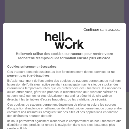
Continuer sans accepter
Hellowork utilise des cookies ou traceurs pour rendre votre
recherche d’emploi ou de formation encore plus efficace.
Cookies strictement nécessaires
Ces traceurs sont nécessaires au bon fonctionnement de nos services et
ne
peuvent pas être désactivés
.
Il s'agit notamment
de l'ensemble des cookies ou traceurs
permettant de maintenir
la session de l'utilisateur active pendant sa navigation sur le site, de stocker des
informations temporaires telles que les préférences des utilisateurs, les annonces
ou les offres vues, gérer les processus d'identification de l'utilisateur, vérifier s'il
est connecté ou non, et plus globalement garantir la sécurité du site web en
détectant les tentatives d'accès frauduleux ou les violations de sécurité.
Ces cookies ou traceurs permettent également de piloter et suivre les sources
Ces offres pourraient aussi
d'acquisition d'audience en utilisant un identifiant unique permettant de comprendre
comment nos utilisateurs naviguent sur nos sites et nos applications en fonction
des différentes sources de trafic.
vous intéresser
Ils nous permettent également d’observer le comportement de nos utilisateurs afin
d'améliorer nos produits et rendre la navigation dans nos sites beaucoup plus
rapide et fluide.