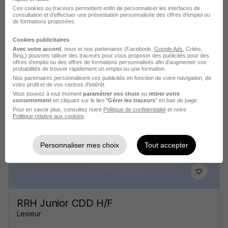
Ces cookies ou traceurs permettent enfin de personnaliser les interfaces de
consultation et d'effectuer une présentation personnalisée des offres d'emploi ou
de formations proposées.
Cookies publicitaires
Avec votre accord
, nous et nos partenaires (Facebook,
Google Ads
, Critéo,
Responsable RH H/F
Bing,) pouvons utiliser des traceurs pour vous proposer des publicités pour des
offres d’emploi ou des offres de formations personnalisés afin d’augmenter vos
Colas France
probabilités de trouver rapidement un emploi ou une formation.
Nos partenaires personnalisent ces publicités en fonction de votre navigation, de
votre profil et de vos centres d’intérêt.
Puteaux - 92
CDI
Vous pouvez à tout moment
paramétrer vos choix
ou
retirer votre
consentement
en cliquant sur le lien "
Gérer les traceurs
" en bas de page.
Pour en savoir plus, consultez notre
Politique de confidentialité
et notre
Politique relative aux cookies
.
Voir l’offre
il y a 16 jours
Personnaliser mes choix
Tout accepter
RRH Junior CDD H/F
Lesieur