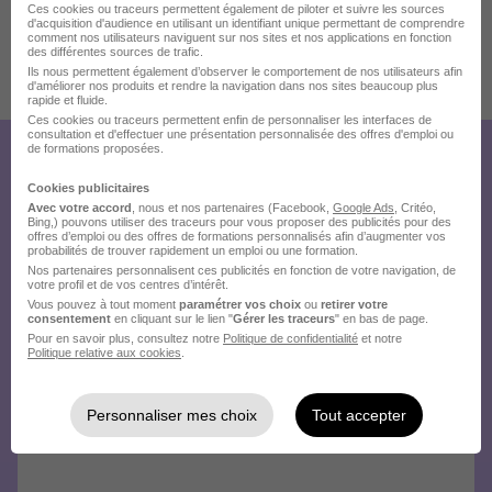
Nos engagements, vos avantages
Ces cookies ou traceurs permettent également de piloter et suivre les sources
d'acquisition d'audience en utilisant un identifiant unique permettant de comprendre
comment nos utilisateurs naviguent sur nos sites et nos applications en fonction
des différentes sources de trafic.
Ils nous permettent également d’observer le comportement de nos utilisateurs afin
Publiée le 04/08/2026 - Réf : R0314025
d'améliorer nos produits et rendre la navigation dans nos sites beaucoup plus
rapide et fluide.
Ces cookies ou traceurs permettent enfin de personnaliser les interfaces de
consultation et d'effectuer une présentation personnalisée des offres d'emploi ou
de formations proposées.
Créez votre compte
Cookies publicitaires
Hellowork et postulez
Avec votre accord
, nous et nos partenaires (Facebook,
Google Ads
, Critéo,
Bing,) pouvons utiliser des traceurs pour vous proposer des publicités pour des
sur le site du recruteur !
offres d’emploi ou des offres de formations personnalisés afin d’augmenter vos
probabilités de trouver rapidement un emploi ou une formation.
Nos partenaires personnalisent ces publicités en fonction de votre navigation, de
votre profil et de vos centres d’intérêt.
Vous pouvez à tout moment
paramétrer vos choix
ou
retirer votre
consentement
en cliquant sur le lien "
Gérer les traceurs
" en bas de page.
Pour en savoir plus, consultez notre
Politique de confidentialité
et notre
Politique relative aux cookies
.
Personnaliser mes choix
Tout accepter