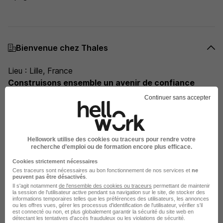
Bienvenue chez Thales
Lieu : Lille, France
Construisons ensemble un avenir de confiance
Thales est un leader mondial des hautes technologies
Continuer sans accepter
spécialisé dans trois secteurs d'activité : Défense &
Sécurité, Aéronautique & Spatial, et Cyber & Digital. Il
développe des produits et solutions qui contribuent à un
Hellowork utilise des cookies ou traceurs pour rendre votre
monde plus sûr, plus respectueux de l'environnement et
recherche d’emploi ou de formation encore plus efficace.
plus inclusif. Le Groupe investit près de 4 milliards
Cookies strictement nécessaires
d'euros par an en Recherche & Développement,
Ces traceurs sont nécessaires au bon fonctionnement de nos services et
ne
notamment dans des domaines clés de l'innovation tels
peuvent pas être désactivés
.
Il s'agit notamment
de l'ensemble des cookies ou traceurs
permettant de maintenir
que l'IA, la cybersécurité, le quantique, les technologies
la session de l'utilisateur active pendant sa navigation sur le site, de stocker des
informations temporaires telles que les préférences des utilisateurs, les annonces
du cloud et la 6G. Thales compte près de 81 000
ou les offres vues, gérer les processus d'identification de l'utilisateur, vérifier s'il
est connecté ou non, et plus globalement garantir la sécurité du site web en
collaborateurs dans 68 pays.
détectant les tentatives d'accès frauduleux ou les violations de sécurité.