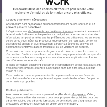
Hellowork utilise des cookies ou traceurs pour rendre votre
recherche d’emploi ou de formation encore plus efficace.
Cookies strictement nécessaires
Ces traceurs sont nécessaires au bon fonctionnement de nos services et
ne
Ces offres pourraient aussi
peuvent pas être désactivés
.
Il s'agit notamment
de l'ensemble des cookies ou traceurs
permettant de maintenir
vous intéresser
la session de l'utilisateur active pendant sa navigation sur le site, de stocker des
informations temporaires telles que les préférences des utilisateurs, les annonces
ou les offres vues, gérer les processus d'identification de l'utilisateur, vérifier s'il
est connecté ou non, et plus globalement garantir la sécurité du site web en
détectant les tentatives d'accès frauduleux ou les violations de sécurité.
Ces cookies ou traceurs permettent également de piloter et suivre les sources
d'acquisition d'audience en utilisant un identifiant unique permettant de comprendre
comment nos utilisateurs naviguent sur nos sites et nos applications en fonction
des différentes sources de trafic.
Ils nous permettent également d’observer le comportement de nos utilisateurs afin
d'améliorer nos produits et rendre la navigation dans nos sites beaucoup plus
Agent de Courrier H/F
rapide et fluide.
Derichebourg Hospitality
Ces cookies ou traceurs permettent enfin de personnaliser les interfaces de
consultation et d'effectuer une présentation personnalisée des offres d'emploi ou
de formations proposées.
Montrouge - 92
CDD
21 500 - 21 600 € / an
Cookies publicitaires
Avec votre accord
, nous et nos partenaires (Facebook,
Google Ads
, Critéo,
Bing,) pouvons utiliser des traceurs pour vous proposer des publicités pour des
Voir l’offre
offres d’emploi ou des offres de formations personnalisés afin d’augmenter vos
plus de 1 mois
probabilités de trouver rapidement un emploi ou une formation.