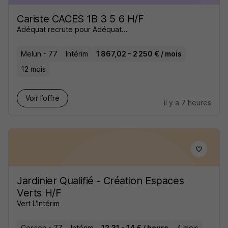
Cariste CACES 1B 3 5 6 H/F
Adéquat recrute pour Adéquat...
Melun - 77
Intérim
1 867,02 - 2 250 € / mois
12 mois
Voir l’offre
il y a 7 heures
Jardinier Qualifié - Création Espaces
Verts H/F
Vert L'Intérim
Cesson - 77
Intérim
12,31 - 14 € / heure
4 mois