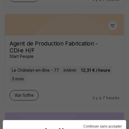
Agent de Production Fabrication -
CDI·e H/F
Start People
Le Châtelet-en-Brie - 77
Intérim
12,31 € / heure
3 mois
Voir l’offre
il y a 7 heures
Continuer sans accepter