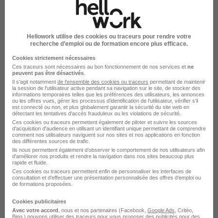
Metallier Soudeur en Atelier H/F
Cette entreprise souhaite rester anonyme
Hellowork utilise des cookies ou traceurs pour rendre votre
recherche d’emploi ou de formation encore plus efficace.
Meaux - 77
Intérim
13 - 15 € / heure
6 mois
Cookies strictement nécessaires
Ces traceurs sont nécessaires au bon fonctionnement de nos services et
ne
peuvent pas être désactivés
.
Il s'agit notamment
de l'ensemble des cookies ou traceurs
permettant de maintenir
Voir l’offre
il y a 7 heures
la session de l'utilisateur active pendant sa navigation sur le site, de stocker des
informations temporaires telles que les préférences des utilisateurs, les annonces
ou les offres vues, gérer les processus d'identification de l'utilisateur, vérifier s'il
est connecté ou non, et plus globalement garantir la sécurité du site web en
détectant les tentatives d'accès frauduleux ou les violations de sécurité.
Ces cookies ou traceurs permettent également de piloter et suivre les sources
d'acquisition d'audience en utilisant un identifiant unique permettant de comprendre
comment nos utilisateurs naviguent sur nos sites et nos applications en fonction
des différentes sources de trafic.
Ils nous permettent également d’observer le comportement de nos utilisateurs afin
d'améliorer nos produits et rendre la navigation dans nos sites beaucoup plus
Vendeur - Vendeuse en Bricolage H/F
rapide et fluide.
Temporis Interim
Ces cookies ou traceurs permettent enfin de personnaliser les interfaces de
consultation et d'effectuer une présentation personnalisée des offres d'emploi ou
de formations proposées.
Bray-sur-Seine - 77
Intérim
Cookies publicitaires
Avec votre accord
, nous et nos partenaires (Facebook,
Google Ads
, Critéo,
Bing,) pouvons utiliser des traceurs pour vous proposer des publicités pour des