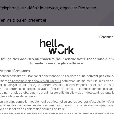
éléphonique : définir le service, organiser l’entretien
 en visio ou en présentiel
Continuer 
 utilise des cookies ou traceurs pour rendre votre recherche d’em
tte
formation encore plus efficace.
ictement nécessaires
 sont nécessaires au bon fonctionnement de nos services et
ne peuvent pas être d
amment
de l'ensemble des cookies ou traceurs
permettant de maintenir la session de l
t sa navigation sur le site, de stocker des informations temporaires telles que les 
Localiser le poste
rs, les annonces ou les offres vues, gérer les processus d'identification de l'utilisateur,
ou non, et plus globalement garantir la sécurité du site web en détectant les tentati
les violations de sécurité.
u traceurs permettent également de piloter et suivre les sources d'acquisition d'a
identifiant unique permettant de comprendre comment nos utilisateurs naviguent sur 
ns en fonction des différentes sources de trafic.