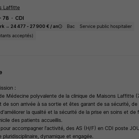
 Laffitte
- 78
CDI
rk → 24 477 - 27 900 € / an
Bac
Service public hospitalier
utants acceptés)
e
ission :
de Médecine polyvalente de la clinique de Maisons Laffitte (
t de son arrivée à sa sortie et êtes garant de sa sécurité, de
'améliorer la qualité et la sécurité de la prise en soins et de fa
icile des patients accueillis.
 pour accompagner l'activité, des AS (H/F) en CDI poste JO
e pluridisciplinaire, dynamique et engagée.