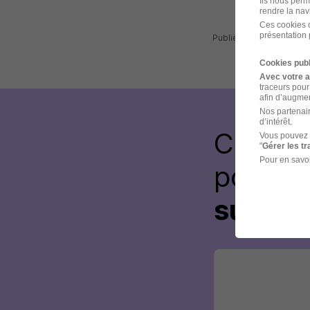
Ils nous perm
rendre la nav
Ces cookies o
présentation 
Publiée le 01/08/2026 -
Cookies publ
Avec votre 
traceurs pour
afin d’augmen
Nos partenair
d’intérêt.
Créez 
Vous pouvez 
"
Gérer les t
Pour en savoi
postul
sur le 