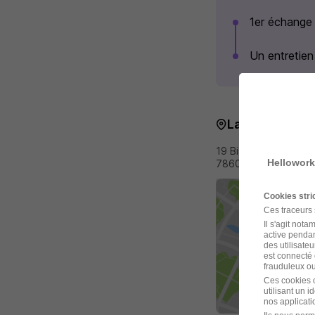
1er échange t
Un entretien
La carte
19 Bis Avenue Eglé
Hellowork
78600 Maisons-Laffi
Cookies str
Ces traceurs
Il s'agit not
active pendan
des utilisateu
est connecté 
frauduleux ou 
Ces cookies o
utilisant un 
nos applicatio