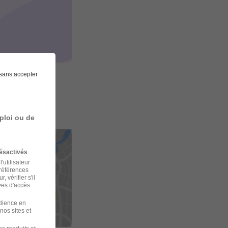
sans accepter
ploi ou de
ésactivés
.
'utilisateur
préférences
 vérifier s'il
ves d'accès
udience en
nos sites et