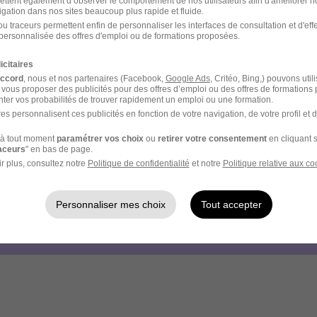
ettent également d’observer le comportement de nos utilisateurs afin d'améliorer no
igation dans nos sites beaucoup plus rapide et fluide.
u traceurs permettent enfin de personnaliser les interfaces de consultation et d'eff
personnalisée des offres d'emploi ou de formations proposées.
 Réf : offer-96504
icitaires
accord
, nous et nos partenaires (Facebook,
Google Ads
, Critéo, Bing,) pouvons util
 vous proposer des publicités pour des offres d’emploi ou des offres de formations
ter vos probabilités de trouver rapidement un emploi ou une formation.
es personnalisent ces publicités en fonction de votre navigation, de votre profil et 
votre compte
Hellowork 
à tout moment
paramétrer vos choix
ou
retirer votre consentement
en cliquant s
raceurs
" en bas de page.
r plus, consultez notre
Politique de confidentialité
et notre
Politique relative aux co
ez
site du recruteur !
Personnaliser mes choix
Tout accepter