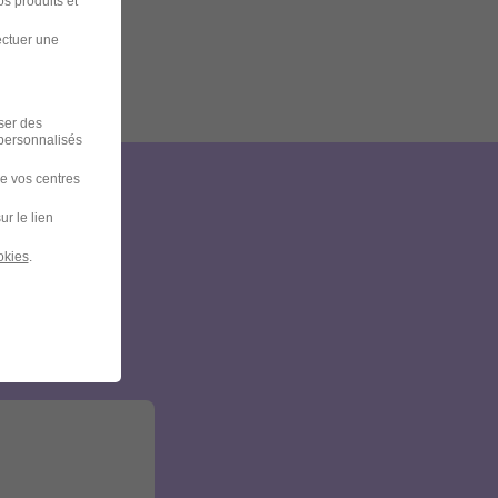
s produits et
ectuer une
iser des
 personnalisés
de vos centres
et
ur le lien
okies
.