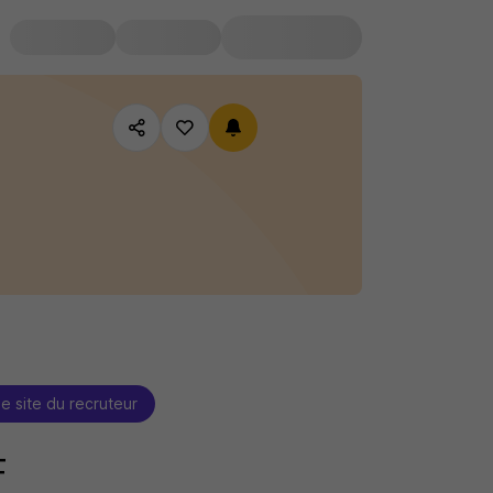
le site du recruteur
F