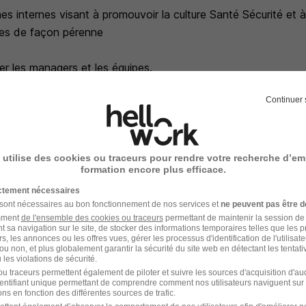
s internes visant à promouvoir la culture Santé Sécurité et à
ues de façon pérenne
ser les managers et les équipes.
Continuer 
ion des politiques Santé, Sécurité sur le terrain
ité aux réglementations.
 utilise des cookies ou traceurs pour rendre votre recherche d’em
formation encore plus efficace.
ictement nécessaires
 sont nécessaires au bon fonctionnement de nos services et
ne peuvent pas être d
uotidiens sont à prévoir sur l'ensemble du périmètre regrou
amment
de l'ensemble des cookies ou traceurs
permettant de maintenir la session de l
r les départements 14, 27,29, 35, 44, 49, 50, 53, 56, 61, 72, 
t sa navigation sur le site, de stocker des informations temporaires telles que les 
rs, les annonces ou les offres vues, gérer les processus d'identification de l'utilisateur,
ou non, et plus globalement garantir la sécurité du site web en détectant les tentati
les violations de sécurité.
u traceurs permettent également de piloter et suivre les sources d'acquisition d'a
identifiant unique permettant de comprendre comment nos utilisateurs naviguent sur 
ns en fonction des différentes sources de trafic.