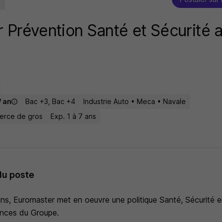
 Prévention Santé et Sécurité a
I
/ an
Bac +3, Bac +4
Industrie Auto • Meca • Navale
merce de gros
Exp. 1 à 7 ans
du poste
ans, Euromaster met en oeuvre une politique Santé, Sécurité
gences du Groupe.