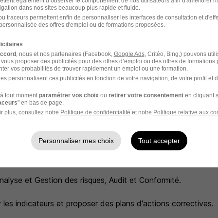
ettent également d’observer le comportement de nos utilisateurs afin d'améliorer no
erché
igation dans nos sites beaucoup plus rapide et fluide.
u traceurs permettent enfin de personnaliser les interfaces de consultation et d'eff
personnalisée des offres d'emploi ou de formations proposées.
COMPÉTENCES ?
votre état d'esprit est aussi important que vos compétenc
icitaires
accord
, nous et nos partenaires (Facebook,
Google Ads
, Critéo, Bing,) pouvons util
 vous proposer des publicités pour des offres d’emploi ou des offres de formations
ter vos probabilités de trouver rapidement un emploi ou une formation.
es personnalisent ces publicités en fonction de votre navigation, de votre profil et 
n(e) talent en prévention santé et sécurité au travail, de f
à tout moment
paramétrer vos choix
ou
retirer votre consentement
en cliquant s
ience professionnelle de 4 ans minimum en Santé, Sécurité,
raceurs
" en bas de page.
vironnement multi sites idéalement dans le secteur automobile
r plus, consultez notre
Politique de confidentialité
et notre
Politique relative aux co
Personnaliser mes choix
Tout accepter
aire: réglementations HSE et normes environnementales.
lyse et Gestion des risques, Audit et Conformité.
r les indicateurs et proposer des plans d'actions correctives.