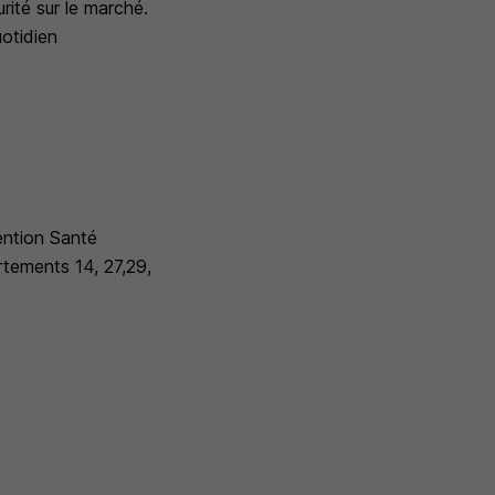
rité sur le marché.
uotidien
ention Santé
rtements 14, 27,29,