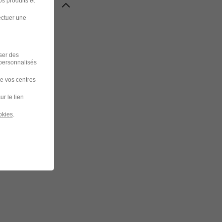
s produits et
ectuer une
iser des
 personnalisés
de vos centres
ur le lien
okies
.