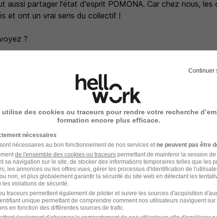
faut aussi partager l'état d'esprit POMONA. Car chez nous, les
 et ont un vrai sens du collectif !
 voyez ?
Continuer 
ble Préparation H/F chez EpiSaveurs Bretagne, c'est travaill
d'un statut Cadre ;
 utilise des cookies ou traceurs pour rendre votre recherche d’em
cier d'une rémunération attractive : salaire fixe, prime variable
formation encore plus efficace.
ssement et participation, participation au déjeuner, command
ictement nécessaires
avantages liés au CSE.
 sont nécessaires au bon fonctionnement de nos services et
ne peuvent pas être d
r dans un groupe à l'actionnariat familial stable ;
amment
de l'ensemble des cookies ou traceurs
permettant de maintenir la session de l
t sa navigation sur le site, de stocker des informations temporaires telles que les 
u coeur d'une politique RSE ambitieuse et reconnue (Label "
rs, les annonces ou les offres vues, gérer les processus d'identification de l'utilisateur,
ou non, et plus globalement garantir la sécurité du site web en détectant les tentati
les violations de sécurité.
u traceurs permettent également de piloter et suivre les sources d'acquisition d'a
identifiant unique permettant de comprendre comment nos utilisateurs naviguent sur 
ns en fonction des différentes sources de trafic.