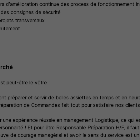
viers d'amélioration continue des process de fonctionnement i
t des consignes de sécurité
projets transversaux
crutement
erché
est peut-être le vôtre :
ent préparer et servir de belles assiettes en temps et en heure
réparation de Commandes fait tout pour satisfaire nos clients
ir une expérience réussie en management Logistique, ce qui est
rsonnalité ! Et pour être Responsable Préparation H/F, il faut
uve de courage managérial et avoir le sens du service est un 