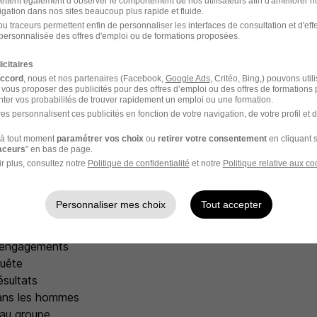
ettent également d’observer le comportement de nos utilisateurs afin d'améliorer no
s
igation dans nos sites beaucoup plus rapide et fluide.
u traceurs permettent enfin de personnaliser les interfaces de consultation et d'eff
personnalisée des offres d'emploi ou de formations proposées.
 et une expertise reconnus sur le marché
aines fortes
icitaires
étier et des produits
accord
, nous et nos partenaires (Facebook,
Google Ads
, Critéo, Bing,) pouvons util
 vous proposer des publicités pour des offres d’emploi ou des offres de formations
e donner le meilleur au quotidien
ter vos probabilités de trouver rapidement un emploi ou une formation.
tif
es personnalisent ces publicités en fonction de votre navigation, de votre profil et 
e)
à tout moment
paramétrer vos choix
ou
retirer votre consentement
en cliquant s
RSE engagée et reconnue (Label « engagé RSE »)
raceurs
" en bas de page.
évolution professionnelle ambitieuse pour nos salariés
r plus, consultez notre
Politique de confidentialité
et notre
Politique relative aux co
onstant développement depuis 110 ans
familial stable
Personnaliser mes choix
Tout accepter
 d’actions
ents
 engagements
quête
ésultats
ans les hommes
 au groupe