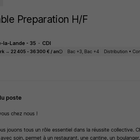
le Preparation H/F
-la-Lande - 35
CDI
rk → 22 405 - 36 300 € / an
Bac +3, Bac +4
Distribution • C
du poste
vous chez nous !
jouons tous un rôle essentiel dans la réussite collective. C
é avec soin, permet à un restaurant, une cantine, un boulanger,