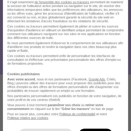
Il s'agit notamment
de l'ensemble des cookies ou traceurs
permettant de maintenir
la session de l'utilisateur active pendant sa navigation sur le site, de stocker des
informations temporaires telles que les préférences des utilisateurs, les annonces
ou les offres vues, gérer les processus d'identification de l'utilisateur, vérifier s'il
est connecté ou non, et plus globalement garantir la sécurité du site web en
détectant les tentatives d'accès frauduleux ou les violations de sécurité.
Ces cookies ou traceurs permettent également de piloter et suivre les sources
d'acquisition d'audience en utilisant un identifiant unique permettant de comprendre
comment nos utilisateurs naviguent sur nos sites et nos applications en fonction
des différentes sources de trafic.
Ils nous permettent également d’observer le comportement de nos utilisateurs afin
d'améliorer nos produits et rendre la navigation dans nos sites beaucoup plus
rapide et fluide.
Ces cookies ou traceurs permettent enfin de personnaliser les interfaces de
consultation et d'effectuer une présentation personnalisée des offres d'emploi ou
de formations proposées.
Cookies publicitaires
Avec votre accord
, nous et nos partenaires (Facebook,
Google Ads
, Critéo,
Bing,) pouvons utiliser des traceurs pour vous proposer des publicités pour des
offres d’emploi ou des offres de formations personnalisés afin d’augmenter vos
probabilités de trouver rapidement un emploi ou une formation.
Voir plus d'offres
Nos partenaires personnalisent ces publicités en fonction de votre navigation, de
votre profil et de vos centres d’intérêt.
Vous pouvez à tout moment
paramétrer vos choix
ou
retirer votre
consentement
en cliquant sur le lien "
Gérer les traceurs
" en bas de page.
Pour en savoir plus, consultez notre
Politique de confidentialité
et notre
Politique relative aux cookies
.
Recherches similaires