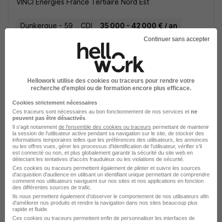
VINCI Energies France Tertiaire Nord Est
Dunkerque - 59
CDI
35 000 - 42 000 € / an
Continuer sans accepter
Voir l’offre
il y a 6 heures
Hellowork utilise des cookies ou traceurs pour rendre votre
recherche d’emploi ou de formation encore plus efficace.
Cookies strictement nécessaires
Ces traceurs sont nécessaires au bon fonctionnement de nos services et
ne
peuvent pas être désactivés
.
Il s'agit notamment
de l'ensemble des cookies ou traceurs
permettant de maintenir
Job Étudiant - Baby-Sitting et Soutien
la session de l'utilisateur active pendant sa navigation sur le site, de stocker des
informations temporaires telles que les préférences des utilisateurs, les annonces
Scolaire H/F
ou les offres vues, gérer les processus d'identification de l'utilisateur, vérifier s'il
est connecté ou non, et plus globalement garantir la sécurité du site web en
VOSCOURS
détectant les tentatives d'accès frauduleux ou les violations de sécurité.
Ces cookies ou traceurs permettent également de piloter et suivre les sources
d'acquisition d'audience en utilisant un identifiant unique permettant de comprendre
Dunkerque - 59
Indépendant
Temps partiel
comment nos utilisateurs naviguent sur nos sites et nos applications en fonction
des différentes sources de trafic.
12 - 32 € / heure
+ 1
Ils nous permettent également d’observer le comportement de nos utilisateurs afin
d'améliorer nos produits et rendre la navigation dans nos sites beaucoup plus
rapide et fluide.
Ces cookies ou traceurs permettent enfin de personnaliser les interfaces de