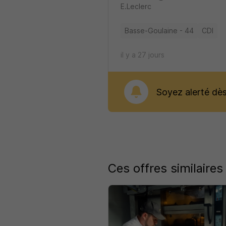
E.Leclerc
Basse-Goulaine - 44
CDI
il y a 27 jours
Soyez alerté dès 
Ces offres similaires