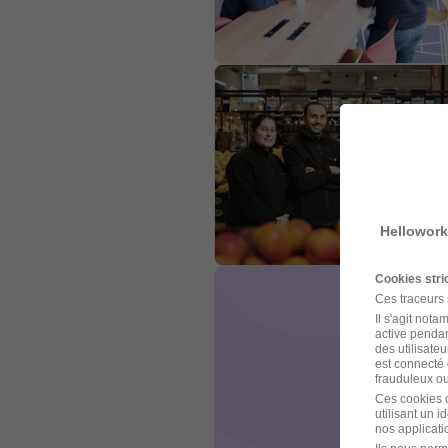
Hellowork
Cookies str
Ces traceurs
Il s'agit not
active pendan
des utilisateu
est connecté 
frauduleux ou 
Ces cookies o
utilisant un 
nos applicatio