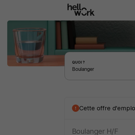
Aller au contenu principal
Effectuer une recherche d'emploi par localité
QUOI ?
Cette offre d'empl
Boulanger H/F