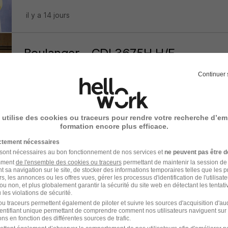
il y a 14 jours
Boulanger - CDI 3675H H/F
E.Leclerc
Continuer 
Clisson - 44
CDI
1 950 - 2 040 € / mois
 utilise des cookies ou traceurs pour rendre votre recherche d’em
il y a 5 jours
formation encore plus efficace.
ictement nécessaires
 sont nécessaires au bon fonctionnement de nos services et
ne peuvent pas être d
Pétrisseur H/F
amment
de l'ensemble des cookies ou traceurs
permettant de maintenir la session de l
Groupe Loste
t sa navigation sur le site, de stocker des informations temporaires telles que les 
rs, les annonces ou les offres vues, gérer les processus d'identification de l'utilisateur,
ou non, et plus globalement garantir la sécurité du site web en détectant les tentati
Mauges-sur-Loire - 49
CDI
les violations de sécurité.
u traceurs permettent également de piloter et suivre les sources d'acquisition d'a
identifiant unique permettant de comprendre comment nos utilisateurs naviguent sur 
ns en fonction des différentes sources de trafic.
il y a 19 jours