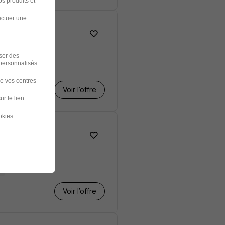
s produits et
ectuer une
iser des
 personnalisés
de vos centres
Voir l’offre
ur le lien
okies
.
s
Voir l’offre