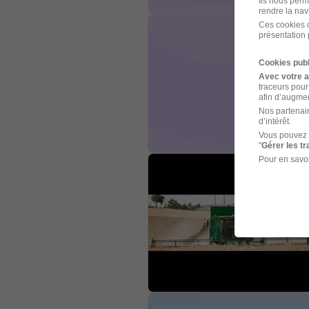
Ils nous perm
rendre la nav
Ces cookies o
présentation 
Cookies publ
Avec votre 
traceurs pour
afin d’augmen
Nos partenair
d’intérêt.
Vous pouvez 
"
Gérer les t
Pour en savoi