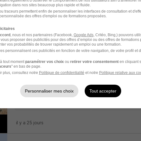
ettent également d’observer le comportement de nos utilisateurs afin d'améliorer no
igation dans nos sites beaucoup plus rapide et fluide.
u traceurs permettent enfin de personnaliser les interfaces de consultation et d'eff
personnalisée des offres d'emploi ou de formations proposées.
Responsable Viennoiserie H/F
Hyper U La Montagne
icitaires
accord
, nous et nos partenaires (Facebook,
Google Ads
, Critéo, Bing,) pouvons util
 vous proposer des publicités pour des offres d’emploi ou des offres de formations
La Montagne - 44
CDI
ter vos probabilités de trouver rapidement un emploi ou une formation.
es personnalisent ces publicités en fonction de votre navigation, de votre profil et 
il y a 4 jours
à tout moment
paramétrer vos choix
ou
retirer votre consentement
en cliquant s
raceurs
" en bas de page.
r plus, consultez notre
Politique de confidentialité
et notre
Politique relative aux co
Adjoint Chef Meunier H/F
Terrena
Personnaliser mes choix
Tout accepter
Beaupréau-en-Mauges - 49
CDI
2 600 - 3 000 € / moi
il y a 25 jours