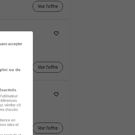
Voir l’offre
sans accepter
Voir l’offre
ploi ou de
ésactivés
.
'utilisateur
préférences
 vérifier s'il
ves d'accès
udience en
nos sites et
Voir l’offre