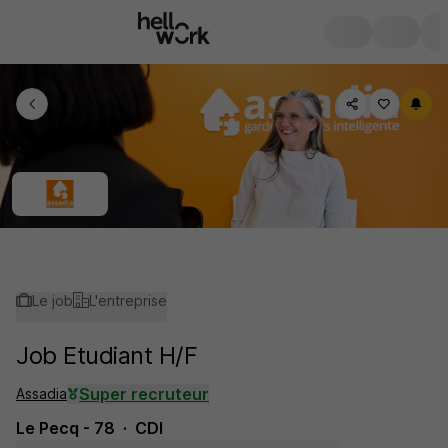
Le job
L'entreprise
Job Etudiant H/F
Super recruteur
Assadia
Le Pecq - 78
CDI