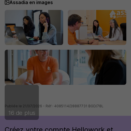
Assadia en images
Publiée le 21/07/2026 - Réf : 4085114/28887731 BGD/78L
16 de plus
Créez votre compte Hellowork et