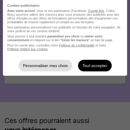
Cookies publicitaires
Avec votre accord
, nous et nos partenaires (Facebook,
Google Ads
, Critéo,
Bing,) pouvons utiliser des traceurs pour vous proposer des publicités pour des
offres d’emploi ou des offres de formations personnalisés afin d’augmenter vos
probabilités de trouver rapidement un emploi ou une formation.
Nos partenaires personnalisent ces publicités en fonction de votre navigation, de
votre profil et de vos centres d’intérêt.
Vous pouvez à tout moment
paramétrer vos choix
ou
retirer votre
consentement
en cliquant sur le lien "
Gérer les traceurs
" en bas de page.
Pour en savoir plus, consultez notre
Politique de confidentialité
et notre
Politique relative aux cookies
.
Personnaliser mes choix
Tout accepter
Ces offres pourraient aussi
vous intéresser