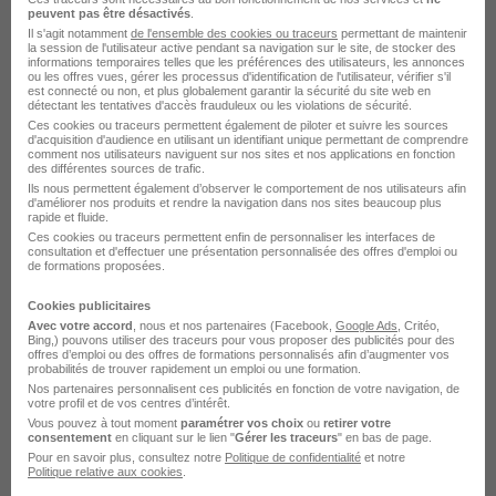
Siemens Healthineers
peuvent pas être désactivés
.
Il s'agit notamment
de l'ensemble des cookies ou traceurs
permettant de maintenir
la session de l'utilisateur active pendant sa navigation sur le site, de stocker des
Courbevoie - 92
CDI
informations temporaires telles que les préférences des utilisateurs, les annonces
ou les offres vues, gérer les processus d'identification de l'utilisateur, vérifier s'il
est connecté ou non, et plus globalement garantir la sécurité du site web en
détectant les tentatives d'accès frauduleux ou les violations de sécurité.
Voir l’offre
Ces cookies ou traceurs permettent également de piloter et suivre les sources
il y a 7 heures
d'acquisition d'audience en utilisant un identifiant unique permettant de comprendre
comment nos utilisateurs naviguent sur nos sites et nos applications en fonction
des différentes sources de trafic.
Ils nous permettent également d’observer le comportement de nos utilisateurs afin
d'améliorer nos produits et rendre la navigation dans nos sites beaucoup plus
rapide et fluide.
Ces cookies ou traceurs permettent enfin de personnaliser les interfaces de
consultation et d'effectuer une présentation personnalisée des offres d'emploi ou
de formations proposées.
Pilote Technique de Contrat H/F
Assystem
Cookies publicitaires
Avec votre accord
, nous et nos partenaires (Facebook,
Google Ads
, Critéo,
Bing,) pouvons utiliser des traceurs pour vous proposer des publicités pour des
Montrouge - 92
CDI
36 000 - 50 000 € / an
offres d’emploi ou des offres de formations personnalisés afin d’augmenter vos
probabilités de trouver rapidement un emploi ou une formation.
Nos partenaires personnalisent ces publicités en fonction de votre navigation, de
votre profil et de vos centres d’intérêt.
Voir l’offre
Vous pouvez à tout moment
paramétrer vos choix
ou
retirer votre
il y a 7 heures
consentement
en cliquant sur le lien "
Gérer les traceurs
" en bas de page.
Pour en savoir plus, consultez notre
Politique de confidentialité
et notre
Politique relative aux cookies
.