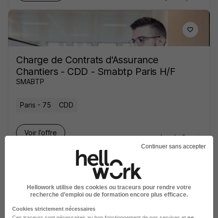
Charge de Contrats d'Assurance
Chantiers - CDD - Smabtp Paris H/F
SMABTP
Paris - 75
CDD
Voir l’offre
plus de 1 mois
Continuer sans accepter
Hellowork utilise des cookies ou traceurs pour rendre votre
recherche d’emploi ou de formation encore plus efficace.
Gestionnaire de Contrat Clients
Cookies strictement nécessaires
France-Belgique H/F
Ces traceurs sont nécessaires au bon fonctionnement de nos services et
ne