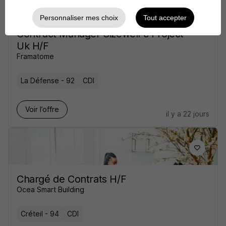
Personnaliser mes choix
Tout accepter
Contract Manager Sizewell c Project -
Uk H/F
Framatome
La Défense - 92
CDI
Voir l’offre
il y a 22 jours
Chargé de Contrats H/F
Ocea Smart Building
Créteil - 94
CDI