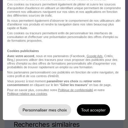
Ces cookies ou traceurs permettent également de piloter et suivre les sources
d'acquisition d'audience en utilisant un identifiant unique permettant de comprendre
comment nos utilisateurs naviguent sur nos sites et nos applications en fonction
des différentes sources de trafic.
Ils nous permettent également d’observer le comportement de nos utilisateurs afin
d'améliorer nos produits et rendre la navigation dans nos sites beaucoup plus
rapide et fluide.
Ces cookies ou traceurs permettent enfin de personnaliser les interfaces de
consultation et d'effectuer une présentation personnalisée des offres d'emploi ou
de formations proposées.
Cookies publicitaires
Avec votre accord
, nous et nos partenaires (Facebook,
Google Ads
, Critéo,
Bing,) pouvons utiliser des traceurs pour vous proposer des publicités pour des
offres d’emploi ou des offres de formations personnalisés afin d’augmenter vos
probabilités de trouver rapidement un emploi ou une formation.
Nos partenaires personnalisent ces publicités en fonction de votre navigation, de
votre profil et de vos centres d’intérêt.
Vous pouvez à tout moment
paramétrer vos choix
ou
retirer votre
consentement
en cliquant sur le lien "
Gérer les traceurs
" en bas de page.
Voir plus d'offres
Pour en savoir plus, consultez notre
Politique de confidentialité
et notre
Politique relative aux cookies
.
Personnaliser mes choix
Tout accepter
Recherches similaires