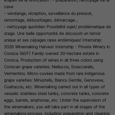
étapes de la vinification : - préparation, nettoyage de la
cave
- vendange, réception, surveillance du pressoir,
remontage, débourbages, démarcage...
- nettoyage quotidien Possibilité sujet/ problématique de
stage. Une belle opportunité de découvrir un terroir
unique et ses cépages rares endémiques! Internship:
2026 Winemaking Harvest Internship - Private Winery in
Corsica (M/F) Family-owned 30-hectare estate in
Corsica. Production of wines in all three colors using
Corsican grape varieties: Niellucciu, Sciaccarellu,
Vermentinu. Micro-cuvées made from rare indigenous
grape varieties: Minustellu, Biancu Gentile, Genovese,
Cualtacciu, etc. Winemaking carried out in all types of
vessels: stainless steel tanks, concrete tanks, concrete
eggs, barrels, amphorae, etc. Under the supervision of
the winemakers, you will take part in all stages of the
winemaking process, including: preparation and cleaning