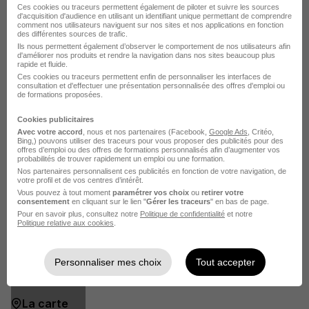
prépare déjà ton parcours d'intégration.
Ces cookies ou traceurs permettent également de piloter et suivre les sources
d'acquisition d'audience en utilisant un identifiant unique permettant de comprendre
Voir plus
comment nos utilisateurs naviguent sur nos sites et nos applications en fonction
des différentes sources de trafic.
Ils nous permettent également d’observer le comportement de nos utilisateurs afin
d'améliorer nos produits et rendre la navigation dans nos sites beaucoup plus
rapide et fluide.
Ces cookies ou traceurs permettent enfin de personnaliser les interfaces de
L'Entrepôt du Bricolage en images
consultation et d'effectuer une présentation personnalisée des offres d'emploi ou
de formations proposées.
Cookies publicitaires
Avec votre accord
, nous et nos partenaires (Facebook,
Google Ads
, Critéo,
Bing,) pouvons utiliser des traceurs pour vous proposer des publicités pour des
offres d’emploi ou des offres de formations personnalisés afin d’augmenter vos
probabilités de trouver rapidement un emploi ou une formation.
Nos partenaires personnalisent ces publicités en fonction de votre navigation, de
votre profil et de vos centres d’intérêt.
Vous pouvez à tout moment
paramétrer vos choix
ou
retirer votre
consentement
en cliquant sur le lien "
Gérer les traceurs
" en bas de page.
Pour en savoir plus, consultez notre
Politique de confidentialité
et notre
Politique relative aux cookies
.
Personnaliser mes choix
Tout accepter
La carte