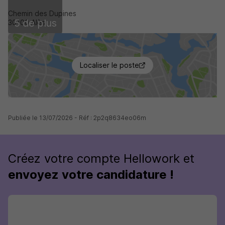
Chemin des Dupines
5 de plus
30100 Alès
Localiser le poste
Publiée le 13/07/2026 - Réf : 2p2q8634eo06m
Créez votre compte Hellowork et
envoyez votre candidature !