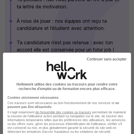
ta lettre de motivation.
À nous de jouer : nos équipes ont reçu ta
candidature et l’étudient avec attention.
Ta candidature n’est pas retenue : avec ton
accord elle est conservée pour un futur job !
Continuer sans accepter
Ta candidature est retenue Chouette ! Elle est
sélectionnée, passons vite à la suite.
Hellowork utilise des cookies ou traceurs pour rendre votre
Parce qu’un CV ne reflète pas toujours qui tu es,
recherche d’emploi ou de formation encore plus efficace.
on te contacte pour un premier échange.
Cookies strictement nécessaires
Ces traceurs sont nécessaires au bon fonctionnement de nos services et
ne
Une rencontre : tu auras un ou deux entretiens
peuvent pas être désactivés
.
Il s'agit notamment
de l'ensemble des cookies ou traceurs
permettant de maintenir
avec les équipes RH et les équipes métiers.
la session de l'utilisateur active pendant sa navigation sur le site, de stocker des
informations temporaires telles que les préférences des utilisateurs, les annonces
ou les offres vues, gérer les processus d'identification de l'utilisateur, vérifier s'il
Ça match ! On t'envoie une proposition et on
est connecté ou non, et plus globalement garantir la sécurité du site web en
détectant les tentatives d'accès frauduleux ou les violations de sécurité.