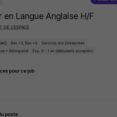
 en Langue Anglaise H/F
T DE L'ESPACE
ois
Bac +3, Bac +4
Services aux Entreprises
que • Aérospatial
Exp. 0 - 1 an (débutants acceptés)
es pour ce job
du poste