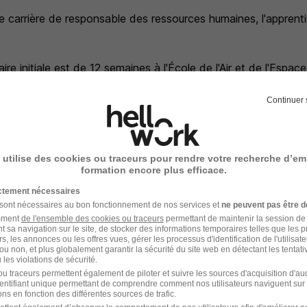
e carrière de responsable des ressources humaines, l'apprent
aire initiale est de 12 semaines à l'École de l'Air et de l'Espa
s-du-Rhône).
Continuer 
ormation rémunérée :
les tests d'entrée en formation, vous êtes pleinement intégré 
de l'Espace. À ce titre, vous bénéficiez de votre salaire en to
 utilise des cookies ou traceurs pour rendre votre recherche d’em
on jusqu'à l'obtention des certifications requises pour comme
formation encore plus efficace.
s ressources humaines.
ictement nécessaires
 sont nécessaires au bon fonctionnement de nos services et
ne peuvent pas être d
amment
de l'ensemble des cookies ou traceurs
permettant de maintenir la session de l
t sa navigation sur le site, de stocker des informations temporaires telles que les 
rs, les annonces ou les offres vues, gérer les processus d'identification de l'utilisateur,
s
ou non, et plus globalement garantir la sécurité du site web en détectant les tentati
les violations de sécurité.
u traceurs permettent également de piloter et suivre les sources d'acquisition d'a
mission par an
identifiant unique permettant de comprendre comment nos utilisateurs naviguent sur 
n sur les tarifs SNCF pour vous
ns en fonction des différentes sources de trafic.