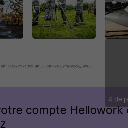
 - Réf : 35f227f4-d302-4b56-8864-a562ffa782c4_59000
4 de p
votre compte
Hellowork 
ez