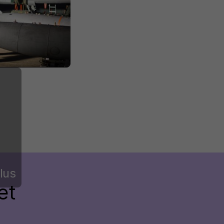
lus
et