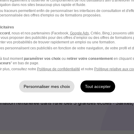
ettent également d’observer le comportement de nos utilisateurs afin d'améliorer no
r votre conjoint et vos enfants
igation dans nos sites beaucoup plus rapide et fluide.
e que vous soyez un homme ou une femme
u traceurs permettent enfin de personnaliser les interfaces de consultation et d'eff
personnalisée des offres d'emploi ou de formations proposées.
ement en tant qu’aviateur
ssible sur base pour les nouveaux engagés
icitaires
accord
, nous et nos partenaires (Facebook,
Google Ads
, Critéo, Bing,) pouvons util
 vous proposer des publicités pour des offres d’emploi ou des offres de formations
ter vos probabilités de trouver rapidement un emploi ou une formation.
e recrutement
es personnalisent ces publicités en fonction de votre navigation, de votre profil et 
à tout moment
paramétrer vos choix
ou
retirer votre consentement
en cliquant s
rutement peuvent varier selon l'offre à laquelle vous postulez.
raceurs
" en bas de page.
r plus, consultez notre
Politique de confidentialité
et notre
Politique relative aux co
suivre 2 ans d'études à l'école d'enseignement technique de 
Personnaliser mes choix
Tout accepter
t de financer les études en échange du service militaire pos
rmation rémunérée dans l'une des 3 grandes écoles : Saintes,