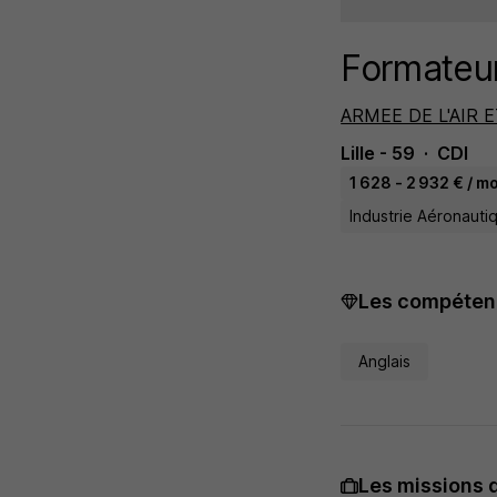
Formateur
ARMEE DE L'AIR E
Lille - 59
CDI
1 628 - 2 932 € / m
Industrie Aéronauti
Les compétenc
Anglais
Les missions 