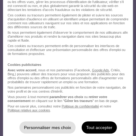
ou les offres vues, gérer les processus d'identification de l'utilisateur, vérifier s'il
est connecté ou non, et plus globalement garantir la sécurité du site web en
détectant les tentatives d'accès frauduleux ou les violations de sécurité.
Ces cookies ou traceurs permettent également de piloter et suivre les sources
d'acquisition d'audience en utilisant un identifiant unique permettant de comprendre
comment nos utilisateurs naviguent sur nos sites et nos applications en fonction
des différentes sources de trafic.
Ils nous permettent également d’observer le comportement de nos utilisateurs afin
d'améliorer nos produits et rendre la navigation dans nos sites beaucoup plus
rapide et fluide.
Ces cookies ou traceurs permettent enfin de personnaliser les interfaces de
consultation et d'effectuer une présentation personnalisée des offres d'emploi ou
de formations proposées.
Cookies publicitaires
Avec votre accord
, nous et nos partenaires (Facebook,
Google Ads
, Critéo,
Bing,) pouvons utiliser des traceurs pour vous proposer des publicités pour des
offres d’emploi ou des offres de formations personnalisés afin d’augmenter vos
probabilités de trouver rapidement un emploi ou une formation.
Nos partenaires personnalisent ces publicités en fonction de votre navigation, de
votre profil et de vos centres d’intérêt.
Vous pouvez à tout moment
paramétrer vos choix
ou
retirer votre
consentement
en cliquant sur le lien "
Gérer les traceurs
" en bas de page.
Pour en savoir plus, consultez notre
Politique de confidentialité
et notre
Politique relative aux cookies
.
Personnaliser mes choix
Tout accepter