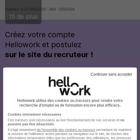
Publiée le 07/08/2026 - Réf : 2555598
15 de plus
Créez votre compte
Hellowork et postulez
sur le site du recruteur !
Continuer sans accepter
Hellowork utilise des cookies ou traceurs pour rendre votre
recherche d’emploi ou de formation encore plus efficace.
Cookies strictement nécessaires
Ces traceurs sont nécessaires au bon fonctionnement de nos services et
ne
peuvent pas être désactivés
.
Il s'agit notamment
de l'ensemble des cookies ou traceurs
permettant de maintenir
la session de l'utilisateur active pendant sa navigation sur le site, de stocker des
informations temporaires telles que les préférences des utilisateurs, les annonces