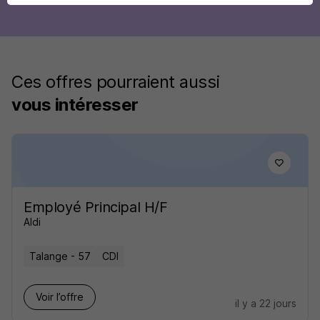
Ces offres pourraient aussi
vous intéresser
Employé Principal H/F
Aldi
Talange - 57
CDI
Voir l’offre
il y a 22 jours