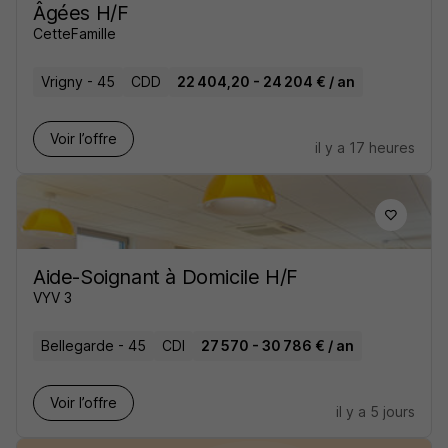
Âgées H/F
CetteFamille
Vrigny - 45
CDD
22 404,20 - 24 204 € / an
Voir l’offre
il y a 17 heures
Aide-Soignant à Domicile H/F
VYV 3
Bellegarde - 45
CDI
27 570 - 30 786 € / an
Voir l’offre
il y a 5 jours