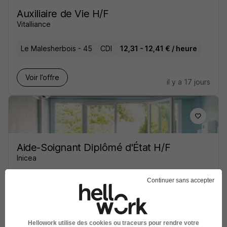
Auxiliaire de Vie H/F
Vitalliance
Le Malesherbois - 45
CDI
12,31 - 12,41 € / heure
Voir l’offre
il y a 17 jours
Aide-Soignant Diplômé d'État H/F
Inicea
Continuer sans accepter
Sens - 89
CDI
Voir l’offre
il y a 8 jours
Hellowork utilise des cookies ou traceurs pour rendre votre