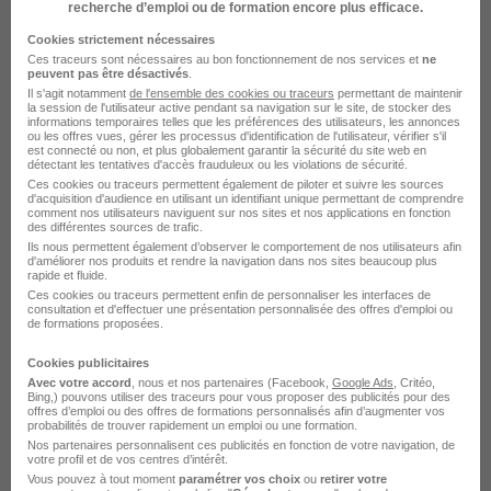
recherche d’emploi ou de formation encore plus efficace.
Cookies strictement nécessaires
Ces traceurs sont nécessaires au bon fonctionnement de nos services et
ne
peuvent pas être désactivés
.
Il s'agit notamment
de l'ensemble des cookies ou traceurs
permettant de maintenir
la session de l'utilisateur active pendant sa navigation sur le site, de stocker des
Auxiliaire de Vie H/F
informations temporaires telles que les préférences des utilisateurs, les annonces
ou les offres vues, gérer les processus d'identification de l'utilisateur, vérifier s'il
Senior Compagnie Recrutement
est connecté ou non, et plus globalement garantir la sécurité du site web en
détectant les tentatives d'accès frauduleux ou les violations de sécurité.
Ces cookies ou traceurs permettent également de piloter et suivre les sources
Fontainebleau - 77
CDI
Temps partiel
d'acquisition d'audience en utilisant un identifiant unique permettant de comprendre
comment nos utilisateurs naviguent sur nos sites et nos applications en fonction
12,34 - 12,80 € / heure
des différentes sources de trafic.
Ils nous permettent également d’observer le comportement de nos utilisateurs afin
d'améliorer nos produits et rendre la navigation dans nos sites beaucoup plus
rapide et fluide.
Voir l’offre
Ces cookies ou traceurs permettent enfin de personnaliser les interfaces de
il y a 9 jours
consultation et d'effectuer une présentation personnalisée des offres d'emploi ou
de formations proposées.
Cookies publicitaires
Avec votre accord
, nous et nos partenaires (Facebook,
Google Ads
, Critéo,
Bing,) pouvons utiliser des traceurs pour vous proposer des publicités pour des
offres d’emploi ou des offres de formations personnalisés afin d’augmenter vos
probabilités de trouver rapidement un emploi ou une formation.
Aide Soignant Diplômé Nuit H/F
Nos partenaires personnalisent ces publicités en fonction de votre navigation, de
votre profil et de vos centres d’intérêt.
Domusvi
Vous pouvez à tout moment
paramétrer vos choix
ou
retirer votre