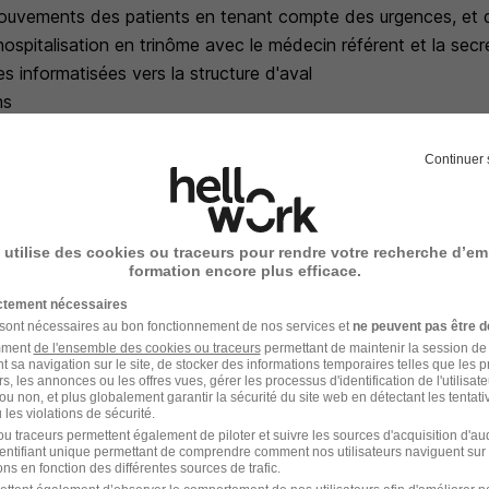
ouvements des patients en tenant compte des urgences, et 
spitalisation en trinôme avec le médecin référent et la secré
 informatisées vers la structure d'aval
ns
el et des commandes en lien avec le logisticien
a qualité et la sécurité des soins
Continuer 
 mesures nécessaires à la sécurité des patients et du person
uation des pratiques professionnelles (Audit, EPP, VOPPS, RMM
aluation annuelle et quadriennale des programmes d'ETP de son
 utilise des cookies ou traceurs pour rendre votre recherche d’em
ivitésde gestion des risques, identitovigilance, suivi des évè
formation encore plus efficace.
et de labélisation européenne en cancérologie : OECI
ictement nécessaires
ation et à la recherche
 sont nécessaires au bon fonctionnement de nos services et
ne peuvent pas être d
amment
de l'ensemble des cookies ou traceurs
permettant de maintenir la session de l
en oeuvre l'accueil et la formation des nouveaux personnels e
t sa navigation sur le site, de stocker des informations temporaires telles que les 
rs, les annonces ou les offres vues, gérer les processus d'identification de l'utilisateur,
étences des agents : plan de formation interne - Dossier en
ou non, et plus globalement garantir la sécurité du site web en détectant les tentati
el apprenant"
les violations de sécurité.
u traceurs permettent également de piloter et suivre les sources d'acquisition d'a
lution de la recherche en soins
identifiant unique permettant de comprendre comment nos utilisateurs naviguent sur 
orme
ns en fonction des différentes sources de trafic.