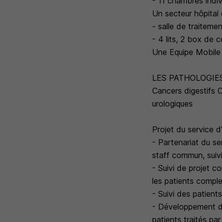
- 11 chambres indiv
Un secteur hôpital 
- salle de traitemen
- 4 lits, 2 box de 
Une Equipe Mobile d
LES PATHOLOGIES
Cancers digestifs 
urologiques
Projet du service d
- Partenariat du se
staff commun, suiv
- Suivi de projet 
les patients complex
- Suivi des patien
- Développement de
patients traités pa