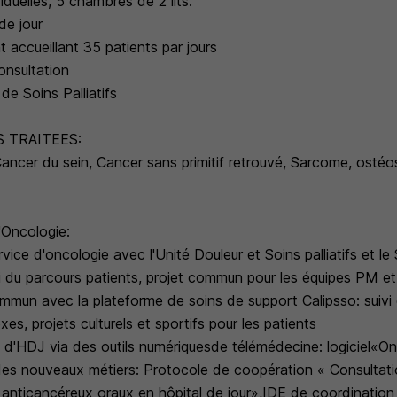
iduelles, 5 chambres de 2 lits.
de jour
t accueillant 35 patients par jours
consultation
e Soins Palliatifs
 TRAITEES:
Cancer du sein, Cancer sans primitif retrouvé, Sarcome, ost
'Oncologie:
rvice d'oncologie avec l'Unité Douleur et Soins palliatifs et l
i du parcours patients, projet commun pour les équipes PM 
commun avec la plateforme de soins de support Calipsso: suivi
es, projets culturels et sportifs pour les patients
ts d'HDJ via des outils numériquesde télémédecine: logiciel«
s nouveaux métiers: Protocole de coopération « Consultati
r anticancéreux oraux en hôpital de jour»,IDE de coordination