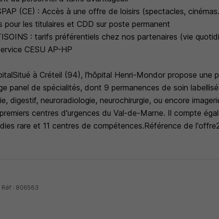
PAP (CE) : Accès à une offre de loisirs (spectacles, cinémas
els pour les titulaires et CDD sur poste permanent
OINS : tarifs préférentiels chez nos partenaires (vie quotidi
service CESU AP-HP
pitalSitué à Créteil (94), l'hôpital Henri-Mondor propose une 
ge panel de spécialités, dont 9 permanences de soin labellisé
e, digestif, neuroradiologie, neurochirurgie, ou encore imagerie
es premiers centres d'urgences du Val-de-Marne. Il compte ég
dies rare et 11 centres de compétences.Référence de l'offr
 Réf : 806563