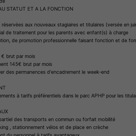
ide
AU STATUT ET A LA FONCTION
 réservées aux nouveaux stagiaires et titulaires (versée en j
ial de traitement pour les parents avec enfant(s) à charge
lution, de promotion professionnelle faisant fonction et de fo
 € brut par mois
ment 145€ brut par mois
surer des permanences d'encadrement le week-end
NT
gements à tarifs préférentiels dans le parc APHP pour les titula
AUX
rtiel des transports en commun ou forfait mobilité
rking , stationnement vélos et de place en crèche
ant du personnel à tarifs avantageux