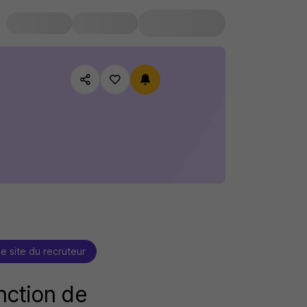
le site du recruteur
nction de