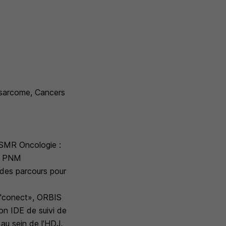
éosarcome, Cancers
e SMR Oncologie :
et PNM
 des parcours pour
On'conect», ORBIS
on IDE de suivi de
 au sein de l'HDJ,