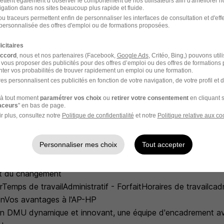
ettent également d’observer le comportement de nos utilisateurs afin d'améliorer no
unions institutionnelles, CLUD, DURQ, DSAP, ETP, ELAN...
igation dans nos sites beaucoup plus rapide et fluide.
formations aux collègues, aux personnels et autres partenair
u traceurs permettent enfin de personnaliser les interfaces de consultation et d'eff
personnalisée des offres d'emploi ou de formations proposées.
ation, avec les moyens les plus adaptés, auprès des patients,
arte du patient
icitaires
r privilégié auprès des équipes et des familles
accord
, nous et nos partenaires (Facebook,
Google Ads
, Critéo, Bing,) pouvons util
 vous proposer des publicités pour des offres d’emploi ou des offres de formations
ter vos probabilités de trouver rapidement un emploi ou une formation.
es personnalisent ces publicités en fonction de votre navigation, de votre profil et 
rite et orale
à tout moment
paramétrer vos choix
ou
retirer votre consentement
en cliquant s
raceurs
" en bas de page.
de décisions
r plus, consultez notre
Politique de confidentialité
et notre
Politique relative aux co
Personnaliser mes choix
Tout accepter
re et règlementaire
terdisciplinarité
 du changement
emps de travailAdministratif - ForfaitHoraires de travailcad
NonVos avantages à l'AP-HP
un DMU dynamique et innovant, une équipe d'encadrement av