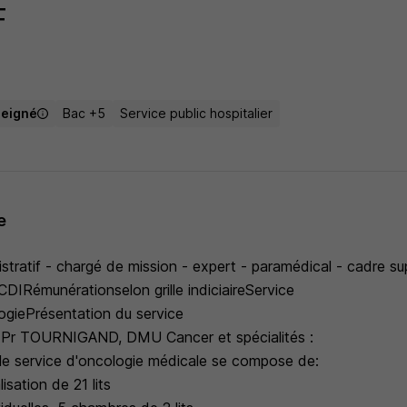
F
seigné
Bac +5
Service public hospitalier
e
stratif - chargé de mission - expert - paramédical - cadre s
 CDIRémunérationselon grille indiciaireService
ogiePrésentation du service
, Pr TOURNIGAND, DMU Cancer et spécialités :
, le service d'oncologie médicale se compose de:
isation de 21 lits