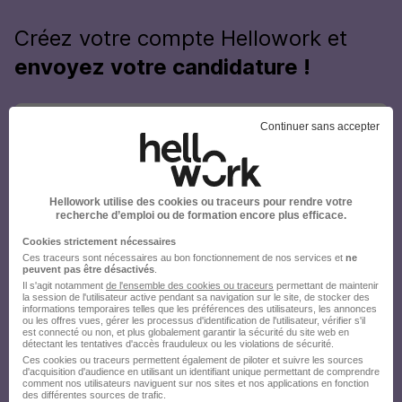
Créez votre compte Hellowork et
envoyez votre candidature !
Continuer sans accepter
Hellowork utilise des cookies ou traceurs pour rendre votre
recherche d’emploi ou de formation encore plus efficace.
Cookies strictement nécessaires
Ces traceurs sont nécessaires au bon fonctionnement de nos services et
ne
peuvent pas être désactivés
.
Il s'agit notamment
de l'ensemble des cookies ou traceurs
permettant de maintenir
la session de l'utilisateur active pendant sa navigation sur le site, de stocker des
informations temporaires telles que les préférences des utilisateurs, les annonces
ou les offres vues, gérer les processus d'identification de l'utilisateur, vérifier s'il
est connecté ou non, et plus globalement garantir la sécurité du site web en
détectant les tentatives d'accès frauduleux ou les violations de sécurité.
Ces cookies ou traceurs permettent également de piloter et suivre les sources
d'acquisition d'audience en utilisant un identifiant unique permettant de comprendre
comment nos utilisateurs naviguent sur nos sites et nos applications en fonction
des différentes sources de trafic.