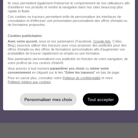
Ils nous permettent également d’observer le comportement de nos utilisateurs afin
d'améliorer nos produits et rendre la navigation dans nos sites beaucoup plus
rapide et fluide.
Ces cookies ou traceurs permettent enfin de personnaliser les interfaces de
consultation et d'effectuer une présentation personnalisée des offres d'emploi ou
de formations proposées.
Cookies publicitaires
Avec votre accord
, nous et nos partenaires (Facebook,
Google Ads
, Critéo,
Bing,) pouvons utiliser des traceurs pour vous proposer des publicités pour des
offres d’emploi ou des offres de formations personnalisés afin d’augmenter vos
probabilités de trouver rapidement un emploi ou une formation.
Nos partenaires personnalisent ces publicités en fonction de votre navigation, de
votre profil et de vos centres d’intérêt.
Vous pouvez à tout moment
paramétrer vos choix
ou
retirer votre
consentement
en cliquant sur le lien "
Gérer les traceurs
" en bas de page.
Pour en savoir plus, consultez notre
Politique de confidentialité
et notre
Politique relative aux cookies
.
Personnaliser mes choix
Tout accepter