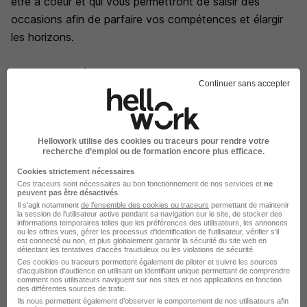
être à coeur et qui vous permettront de saisir des
occasions afin de parfaire vos compétences et élargir
les horizons.
Joignez-vous à nous, l'une des plus importantes
Continuer sans accepter
entreprises de conseil en technologie de l'information
(TI) et en management au monde.
Hellowork utilise des cookies ou traceurs pour rendre votre
recherche d’emploi ou de formation encore plus efficace.
Cookies strictement nécessaires
Ces traceurs sont nécessaires au bon fonctionnement de nos services et
ne
CGI en images
peuvent pas être désactivés
.
Il s'agit notamment
de l'ensemble des cookies ou traceurs
permettant de maintenir
la session de l'utilisateur active pendant sa navigation sur le site, de stocker des
informations temporaires telles que les préférences des utilisateurs, les annonces
ou les offres vues, gérer les processus d'identification de l'utilisateur, vérifier s'il
est connecté ou non, et plus globalement garantir la sécurité du site web en
détectant les tentatives d'accès frauduleux ou les violations de sécurité.
Ces cookies ou traceurs permettent également de piloter et suivre les sources
d'acquisition d'audience en utilisant un identifiant unique permettant de comprendre
comment nos utilisateurs naviguent sur nos sites et nos applications en fonction
des différentes sources de trafic.
Ils nous permettent également d’observer le comportement de nos utilisateurs afin