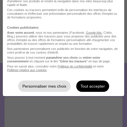
d'améliorer nos produits et rendre la navigation dans nos sites beaucoup plus
rapide et fluide.
Ces cookies ou traceurs permettent enfin de personnaliser les interfaces de
consultation et d'effectuer une présentation personnalisée des offres d'emploi ou
de formations proposées.
Cookies publicitaires
Avec votre accord
, nous et nos partenaires (Facebook,
Google Ads
, Critéo,
Bing,) pouvons utiliser des traceurs pour vous proposer des publicités pour des
offres d’emploi ou des offres de formations personnalisés afin d’augmenter vos
probabilités de trouver rapidement un emploi ou une formation.
Nos partenaires personnalisent ces publicités en fonction de votre navigation, de
votre profil et de vos centres d’intérêt.
Publiée le 05/08/2026 - Réf : J0526-0122
Vous pouvez à tout moment
paramétrer vos choix
ou
retirer votre
16 de plus
consentement
en cliquant sur le lien "
Gérer les traceurs
" en bas de page.
Pour en savoir plus, consultez notre
Politique de confidentialité
et notre
Politique relative aux cookies
.
Créez votre compte Hellowork et
envoyez votre candidature !
Personnaliser mes choix
Tout accepter