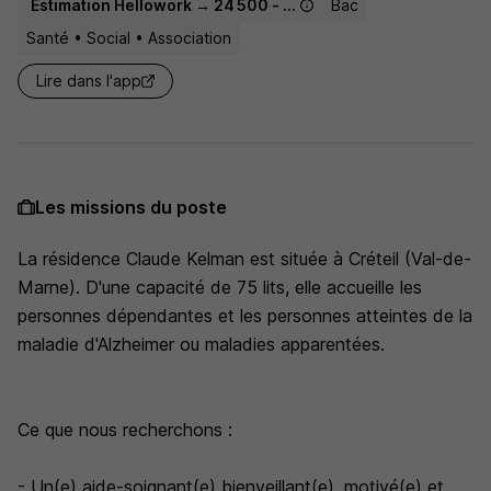
Estimation Hellowork → 24 500 - 31 400 € / an
Bac
Santé • Social • Association
Lire dans l'app
Les missions du poste
La résidence Claude Kelman est située à Créteil (Val-de-
Marne). D'une capacité de 75 lits, elle accueille les
personnes dépendantes et les personnes atteintes de la
maladie d'Alzheimer ou maladies apparentées.
Ce que nous recherchons :
- Un(e) aide-soignant(e) bienveillant(e), motivé(e) et