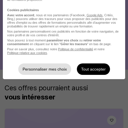
Cookies publicitaires
Avec votre accord
, nous et nos partenaires (Facebook,
Google Ads
, Critéo,
Bing,) pouvons utiliser des traceurs pour vous proposer des publicités pour des
offres d’emploi ou des offres de formations personnalisés afin d’augmenter vos
probabilités de trouver rapidement un emploi ou une formation.
Nos partenaires personnalisent ces publicités en fonction de votre navigation, de
votre profil et de vos centres d’intérêt.
Vous pouvez à tout moment
paramétrer vos choix
ou
retirer votre
consentement
en cliquant sur le lien "
Gérer les traceurs
" en bas de page.
Pour en savoir plus, consultez notre
Politique de confidentialité
et notre
Politique relative aux cookies
.
Personnaliser mes choix
Tout accepter
Ces offres pourraient aussi
vous intéresser