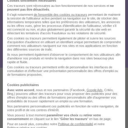
Cookies strictement nécessaires
Ces traceurs sont nécessaires au bon fonctionnement de nos services et
ne
peuvent pas être désactivés
.
Il s'agit notamment
de l'ensemble des cookies ou traceurs
permettant de maintenir
la session de l'utilisateur active pendant sa navigation sur le site, de stocker des
informations temporaires telles que les préférences des utilisateurs, les annonces
ou les offres vues, gérer les processus d'identification de l'utilisateur, vérifier s'il
est connecté ou non, et plus globalement garantir la sécurité du site web en
détectant les tentatives d'accès frauduleux ou les violations de sécurité.
Ces cookies ou traceurs permettent également de piloter et suivre les sources
d'acquisition d'audience en utilisant un identifiant unique permettant de comprendre
comment nos utilisateurs naviguent sur nos sites et nos applications en fonction
des différentes sources de trafic.
Ils nous permettent également d’observer le comportement de nos utilisateurs afin
d'améliorer nos produits et rendre la navigation dans nos sites beaucoup plus
rapide et fluide.
Ces cookies ou traceurs permettent enfin de personnaliser les interfaces de
consultation et d'effectuer une présentation personnalisée des offres d'emploi ou
de formations proposées.
Ces offres pourraient aussi
Cookies publicitaires
Avec votre accord
, nous et nos partenaires (Facebook,
Google Ads
, Critéo,
vous intéresser
Bing,) pouvons utiliser des traceurs pour vous proposer des publicités pour des
offres d’emploi ou des offres de formations personnalisés afin d’augmenter vos
probabilités de trouver rapidement un emploi ou une formation.
Nos partenaires personnalisent ces publicités en fonction de votre navigation, de
votre profil et de vos centres d’intérêt.
Vous pouvez à tout moment
paramétrer vos choix
ou
retirer votre
consentement
en cliquant sur le lien "
Gérer les traceurs
" en bas de page.
Pour en savoir plus, consultez notre
Politique de confidentialité
et notre
Politique relative aux cookies
.