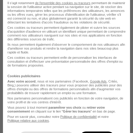
Il s'agit notamment
de l'ensemble des cookies ou traceurs
permettant de maintenir
la session de l'utilisateur active pendant sa navigation sur le site, de stocker des
informations temporaires telles que les préférences des utilisateurs, les annonces
Saint-Denis - 93
CDI
Télétravail partiel
ou les offres vues, gérer les processus d'identification de l'utilisateur, vérifier s'il
est connecté ou non, et plus globalement garantir la sécurité du site web en
détectant les tentatives d'accès frauduleux ou les violations de sécurité.
Ces cookies ou traceurs permettent également de piloter et suivre les sources
Voir l’offre
d'acquisition d'audience en utilisant un identifiant unique permettant de comprendre
il y a 5 jours
comment nos utilisateurs naviguent sur nos sites et nos applications en fonction
des différentes sources de trafic.
Ils nous permettent également d’observer le comportement de nos utilisateurs afin
d'améliorer nos produits et rendre la navigation dans nos sites beaucoup plus
rapide et fluide.
Ces cookies ou traceurs permettent enfin de personnaliser les interfaces de
consultation et d'effectuer une présentation personnalisée des offres d'emploi ou
de formations proposées.
Cookies publicitaires
Ingénieur Iwe Suivi Fabrication
Avec votre accord
, nous et nos partenaires (Facebook,
Google Ads
, Critéo,
Matériels Mécaniques H/F
Bing,) pouvons utiliser des traceurs pour vous proposer des publicités pour des
offres d’emploi ou des offres de formations personnalisés afin d’augmenter vos
SOM - Ortec Group
probabilités de trouver rapidement un emploi ou une formation.
Nos partenaires personnalisent ces publicités en fonction de votre navigation, de
votre profil et de vos centres d’intérêt.
Saint-Denis - 93
CDI
43 000 - 48 000 € / an
Vous pouvez à tout moment
paramétrer vos choix
ou
retirer votre
consentement
en cliquant sur le lien "
Gérer les traceurs
" en bas de page.
Pour en savoir plus, consultez notre
Politique de confidentialité
et notre
Politique relative aux cookies
.
Voir l’offre
il y a 5 jours