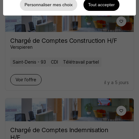
Personnaliser mes choix
Tout accepter
Chargé de Comptes Construction H/F
Verspieren
Saint-Denis - 93
CDI
Télétravail partiel
Voir l’offre
il y a 5 jours
Chargé de Comptes Indemnisation
H/F