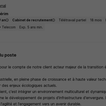
onal
térim
/ an
Cabinet de recrutement
Télétravail partiel
18 mois
 • Telecom
Exp. 5 ans min.
du poste
our le compte de notre client acteur majeur de la transition 
ustrielle, en pleine phase de croissance et à haute valeur tec
r des enjeux écologiques actuels.
client, c'est intégrer un environnement multiculturel et dynamiq
e le développement de projets d'infrastructure d'envergure. L
, l'agilité et l'engagement vers un avenir durable.