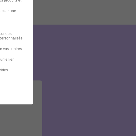
s produits et
ectuer une
iser des
 personnalisés
et
de vos centres
ur le lien
okies
.