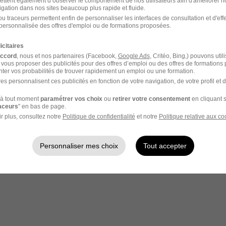
ettent également d’observer le comportement de nos utilisateurs afin d'améliorer no
- Réf : 307-O03-0004607_01C
igation dans nos sites beaucoup plus rapide et fluide.
u traceurs permettent enfin de personnaliser les interfaces de consultation et d'eff
personnalisée des offres d'emploi ou de formations proposées.
icitaires
accord
, nous et nos partenaires (Facebook,
Google Ads
, Critéo, Bing,) pouvons util
 vous proposer des publicités pour des offres d’emploi ou des offres de formations
ter vos probabilités de trouver rapidement un emploi ou une formation.
votre compte Hellowork 
es personnalisent ces publicités en fonction de votre navigation, de votre profil et 
z votre candidature !
à tout moment
paramétrer vos choix
ou
retirer votre consentement
en cliquant s
raceurs
" en bas de page.
r plus, consultez notre
Politique de confidentialité
et notre
Politique relative aux co
Personnaliser mes choix
Tout accepter