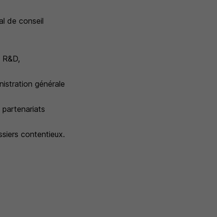
al de conseil
, R&D,
nistration générale
t partenariats
ssiers contentieux.