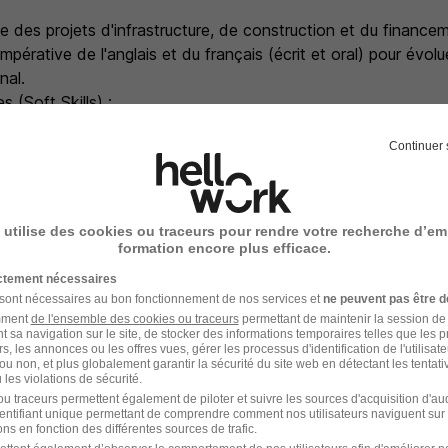
ise des projets d'infrastructure, de construction et du finance
impérative de l'anglais et du français (écrit et oral) pour évol
nal.
s (Soft Skills) :
 de synthèse rigoureux.
Continuer 
é de communication et diplomatie.
 et capacité d'adaptation aux environnements mouvants.
 utilise des cookies ou traceurs pour rendre votre recherche d’em
formation encore plus efficace.
ictement nécessaires
 sont nécessaires au bon fonctionnement de nos services et
ne peuvent pas être d
n France de l'intérim spécialisé et du recrutement en CDI de 
amment
de l'ensemble des cookies ou traceurs
permettant de maintenir la session de l
t sa navigation sur le site, de stocker des informations temporaires telles que les 
rs, les annonces ou les offres vues, gérer les processus d'identification de l'utilisateur,
 Département RH & Juridique vous proposent des opportunité
ou non, et plus globalement garantir la sécurité du site web en détectant les tentati
les violations de sécurité.
u traceurs permettent également de piloter et suivre les sources d'acquisition d'a
identifiant unique permettant de comprendre comment nos utilisateurs naviguent sur 
ns en fonction des différentes sources de trafic.