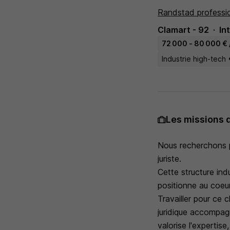
Randstad professi
Clamart - 92
In
72 000 - 80 000 € 
Industrie high-tech
Les missions 
Nous recherchons p
juriste.
Cette structure ind
positionne au coeu
Travailler pour ce 
juridique accompagn
valorise l'expertise