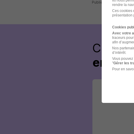
Ils nous perm
Publiée le 22/07/2026 
rendre la nav
Ces cookies o
présentation 
Cookies publ
Avec votre 
traceurs pour
afin d’augmen
Créez 
Nos partenair
d’intérêt.
envoye
Vous pouvez 
"
Gérer les t
Pour en savoi