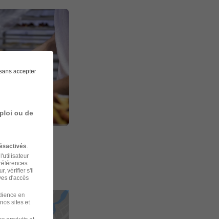
sans accepter
ploi ou de
ésactivés
.
'utilisateur
préférences
 vérifier s'il
ves d'accès
udience en
nos sites et