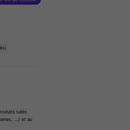
tés)
roduits salés
ries, ....) et au