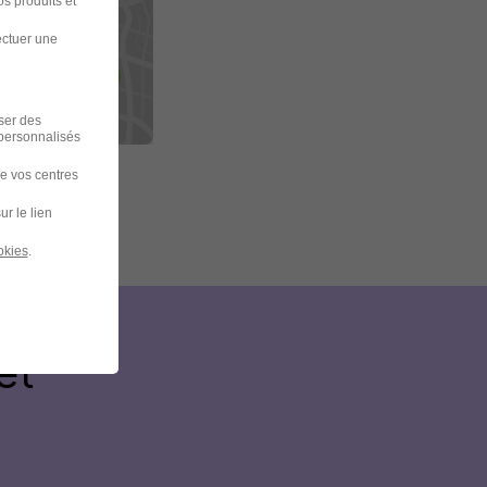
s produits et
plus
ectuer une
iser des
 personnalisés
de vos centres
ur le lien
okies
.
et