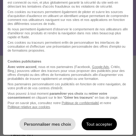
est connecté ou non, et plus globalement garantir la sécurité du site web en
détectant les tentatives d'accès frauduleux ou les violations de sécurité.
Ces cookies ou traceurs permettent également de piloter et suivre les sources
d'acquisition d'audience en utilisant un identifiant unique permettant de comprendre
comment nos utilisateurs naviguent sur nos sites et nos applications en fonction
des différentes sources de trafic.
Ils nous permettent également d’observer le comportement de nos utilisateurs afin
d'améliorer nos produits et rendre la navigation dans nos sites beaucoup plus
rapide et fluide.
Ces cookies ou traceurs permettent enfin de personnaliser les interfaces de
consultation et d'effectuer une présentation personnalisée des offres d'emploi ou
de formations proposées.
Cookies publicitaires
Avec votre accord
, nous et nos partenaires (Facebook,
Google Ads
, Critéo,
Bing,) pouvons utiliser des traceurs pour vous proposer des publicités pour des
Ces offres pourraient aussi
offres d’emploi ou des offres de formations personnalisés afin d’augmenter vos
probabilités de trouver rapidement un emploi ou une formation.
vous intéresser
Nos partenaires personnalisent ces publicités en fonction de votre navigation, de
votre profil et de vos centres d’intérêt.
Vous pouvez à tout moment
paramétrer vos choix
ou
retirer votre
consentement
en cliquant sur le lien "
Gérer les traceurs
" en bas de page.
Pour en savoir plus, consultez notre
Politique de confidentialité
et notre
Politique relative aux cookies
.
Personnaliser mes choix
Tout accepter
Jardinier Paysagiste H/F
Tikerné RH