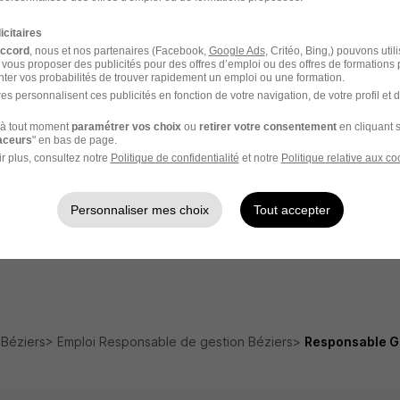
Emploi La Grande-Motte
Emploi
icitaires
accord
, nous et nos partenaires (Facebook,
Emploi Mèze
Google Ads
, Critéo, Bing,) pouvons util
Emploi
 vous proposer des publicités pour des offres d’emploi ou des offres de formations
ter vos probabilités de trouver rapidement un emploi ou une formation.
ine
Emploi Contrôleur de gestion
Emploi
es personnalisent ces publicités en fonction de votre navigation, de votre profil et 
Emploi Gestionnaire de marchés
Entrep
à tout moment
paramétrer vos choix
ou
retirer votre consentement
en cliquant s
raceurs
" en bas de page.
publics
r plus, consultez notre
Politique de confidentialité
et notre
Politique relative aux co
tion
Entreprises Béziers
Emploi
Personnaliser mes choix
Tout accepter
Emploi Management
Emploi
 Béziers
Emploi Responsable de gestion Béziers
Responsable Ge