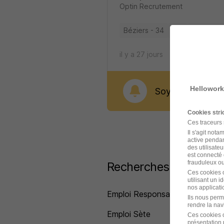
Optin Recrutement
Béziers - 34
CDI
44 100 - 
il y a 27 jours
Hellowork
Soyez alerté dès 
Cookies str
Ces traceurs
Il s'agit not
active pendan
des utilisateu
est connecté 
frauduleux ou 
Recherches similaires
Ces cookies o
utilisant un 
nos applicatio
Emploi Responsable de gestion
Ils nous perm
rendre la nav
Emploi Sète
Ces cookies o
présentation 