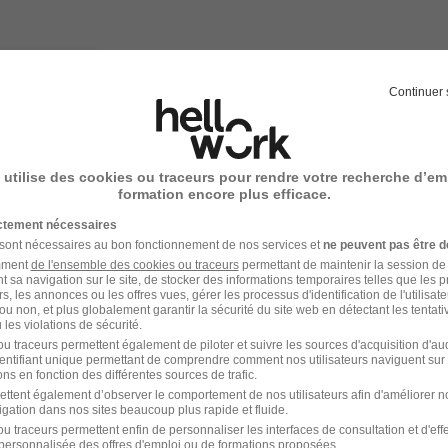
50 400 € / an
Continuer 
 utilise des cookies ou traceurs pour rendre votre recherche d’em
qu'une offre similaire est publiée !
formation encore plus efficace.
ictement nécessaires
 sont nécessaires au bon fonctionnement de nos services et
ne peuvent pas être d
amment
de l'ensemble des cookies ou traceurs
permettant de maintenir la session de l
t sa navigation sur le site, de stocker des informations temporaires telles que les 
rs, les annonces ou les offres vues, gérer les processus d'identification de l'utilisateur,
ou non, et plus globalement garantir la sécurité du site web en détectant les tentati
les violations de sécurité.
u traceurs permettent également de piloter et suivre les sources d'acquisition d'a
identifiant unique permettant de comprendre comment nos utilisateurs naviguent sur 
ns en fonction des différentes sources de trafic.
Emploi Gestion
Emploi
ettent également d’observer le comportement de nos utilisateurs afin d'améliorer no
igation dans nos sites beaucoup plus rapide et fluide.
Emploi Agde
Emploi
u traceurs permettent enfin de personnaliser les interfaces de consultation et d'eff
personnalisée des offres d'emploi ou de formations proposées.