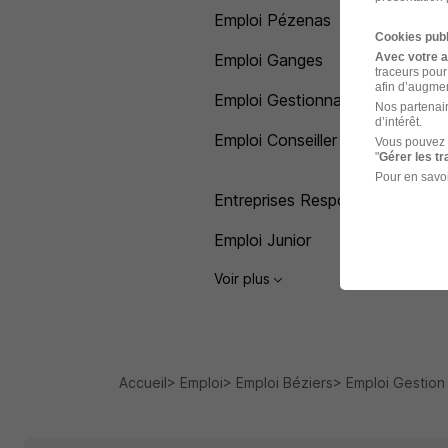
Emploi Pézenas
Cookies publ
Emploi Ganges
Avec votre 
traceurs pour
afin d’augmen
Emploi Gestionnaire de patrimo
Nos partenair
d’intérêt.
Emploi Conseiller d'entreprise
Vous pouvez 
"
Gérer les t
Pour en savoi
Entreprises Responsable de ges
Emploi Junior
Voir plus
Accueil
Emploi
Emploi Béziers
Emploi Gestion