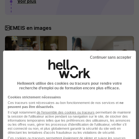
Voir plus
EMEIS en images
Continuer sans accepter
Hellowork utilise des cookies ou traceurs pour rendre votre
recherche d’emploi ou de formation encore plus efficace.
Cookies strictement nécessaires
Ces traceurs sont nécessaires au bon fonctionnement de nos services et
ne
peuvent pas être désactivés
.
Il s'agit notamment
de l'ensemble des cookies ou traceurs
permettant de maintenir
la session de l'utilisateur active pendant sa navigation sur le site, de stocker des
informations temporaires telles que les préférences des utilisateurs, les annonces
ou les offres vues, gérer les processus d'identification de l'utilisateur, vérifier s'il
est connecté ou non, et plus globalement garantir la sécurité du site web en
détectant les tentatives d'accès frauduleux ou les violations de sécurité.
Publiée le 11/07/2026 - Réf : 2026-42127
Ces cookies ou traceurs permettent également de piloter et suivre les sources