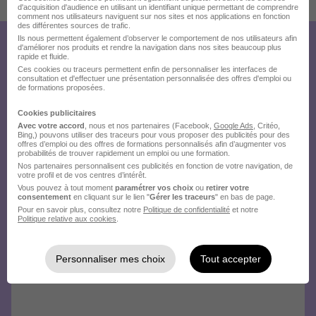
d'acquisition d'audience en utilisant un identifiant unique permettant de comprendre
7 de plus
comment nos utilisateurs naviguent sur nos sites et nos applications en fonction
des différentes sources de trafic.
Ils nous permettent également d’observer le comportement de nos utilisateurs afin
d'améliorer nos produits et rendre la navigation dans nos sites beaucoup plus
Créez votre compte Hellowork et
rapide et fluide.
Ces cookies ou traceurs permettent enfin de personnaliser les interfaces de
envoyez votre candidature !
consultation et d'effectuer une présentation personnalisée des offres d'emploi ou
de formations proposées.
Cookies publicitaires
Avec votre accord
, nous et nos partenaires (Facebook,
Google Ads
, Critéo,
Bing,) pouvons utiliser des traceurs pour vous proposer des publicités pour des
offres d’emploi ou des offres de formations personnalisés afin d’augmenter vos
probabilités de trouver rapidement un emploi ou une formation.
Nos partenaires personnalisent ces publicités en fonction de votre navigation, de
votre profil et de vos centres d’intérêt.
Vous pouvez à tout moment
paramétrer vos choix
ou
retirer votre
consentement
en cliquant sur le lien "
Gérer les traceurs
" en bas de page.
Pour en savoir plus, consultez notre
Politique de confidentialité
et notre
Politique relative aux cookies
.
Personnaliser mes choix
Tout accepter