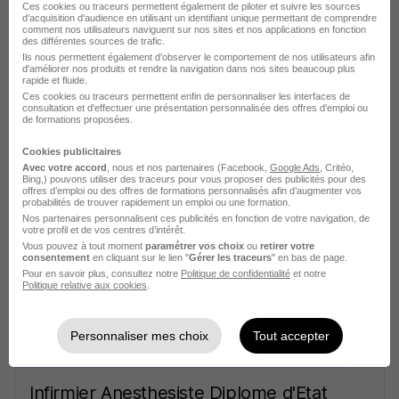
Ces cookies ou traceurs permettent également de piloter et suivre les sources
d'acquisition d'audience en utilisant un identifiant unique permettant de comprendre
comment nos utilisateurs naviguent sur nos sites et nos applications en fonction
des différentes sources de trafic.
Ils nous permettent également d’observer le comportement de nos utilisateurs afin
d'améliorer nos produits et rendre la navigation dans nos sites beaucoup plus
rapide et fluide.
Ces cookies ou traceurs permettent enfin de personnaliser les interfaces de
consultation et d'effectuer une présentation personnalisée des offres d'emploi ou
de formations proposées.
Infirmier Bloc Operat de H/F
Cookies publicitaires
Adecco Medical
Avec votre accord
, nous et nos partenaires (Facebook,
Google Ads
, Critéo,
Bing,) pouvons utiliser des traceurs pour vous proposer des publicités pour des
offres d’emploi ou des offres de formations personnalisés afin d’augmenter vos
Niort - 79
Intérim
26 € / heure
3 sept. - 30 sept.
probabilités de trouver rapidement un emploi ou une formation.
Nos partenaires personnalisent ces publicités en fonction de votre navigation, de
votre profil et de vos centres d’intérêt.
Vous pouvez à tout moment
Voir l’offre
paramétrer vos choix
ou
retirer votre
il y a 1 jour
consentement
en cliquant sur le lien "
Gérer les traceurs
" en bas de page.
Pour en savoir plus, consultez notre
Politique de confidentialité
et notre
Politique relative aux cookies
.
Personnaliser mes choix
Tout accepter
Infirmier Anesthesiste Diplome d'Etat