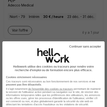
H/F
Adecco Medical
Niort - 79
Intérim
30 € / heure
23 déc. - 31 déc.
Voir l’offre
il y a 1 jour
Continuer sans accepter
Hellowork utilise des cookies ou traceurs pour rendre votre
Infirmier Anesthesiste Diplome d'Etat
recherche d’emploi ou de formation encore plus efficace.
H/F
Cookies strictement nécessaires
Adecco Medical
Ces traceurs sont nécessaires au bon fonctionnement de nos services et
ne
peuvent pas être désactivés
.
Il s'agit notamment
de l'ensemble des cookies ou traceurs
permettant de maintenir
Niort - 79
Intérim
30 € / heure
28 sept. - 22 oct.
la session de l'utilisateur active pendant sa navigation sur le site, de stocker des
informations temporaires telles que les préférences des utilisateurs, les annonces
ou les offres vues, gérer les processus d'identification de l'utilisateur, vérifier s'il
est connecté ou non, et plus globalement garantir la sécurité du site web en
Voir l’offre
détectant les tentatives d'accès frauduleux ou les violations de sécurité.
il y a 1 jour