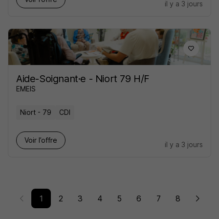
il y a 3 jours
Aide-Soignant·e - Niort 79 H/F
EMEIS
Niort - 79
CDI
Voir l’offre
il y a 3 jours
1
2
3
4
5
6
7
8