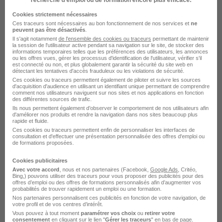
Ces offres pourraient aussi
Cookies strictement nécessaires
vous intéresser
Ces traceurs sont nécessaires au bon fonctionnement de nos services et
ne
peuvent pas être désactivés
.
Il s'agit notamment
de l'ensemble des cookies ou traceurs
permettant de maintenir
la session de l'utilisateur active pendant sa navigation sur le site, de stocker des
informations temporaires telles que les préférences des utilisateurs, les annonces
ou les offres vues, gérer les processus d'identification de l'utilisateur, vérifier s'il
est connecté ou non, et plus globalement garantir la sécurité du site web en
détectant les tentatives d'accès frauduleux ou les violations de sécurité.
Ces cookies ou traceurs permettent également de piloter et suivre les sources
d'acquisition d'audience en utilisant un identifiant unique permettant de comprendre
Infirmier de H/F
comment nos utilisateurs naviguent sur nos sites et nos applications en fonction
des différentes sources de trafic.
Ils nous permettent également d’observer le comportement de nos utilisateurs afin
d'améliorer nos produits et rendre la navigation dans nos sites beaucoup plus
Vendin-le-Vieil - 62
CDI
25 € / heure
rapide et fluide.
Ces cookies ou traceurs permettent enfin de personnaliser les interfaces de
consultation et d'effectuer une présentation personnalisée des offres d'emploi ou
de formations proposées.
Voir l’offre
il y a 14 jours
Cookies publicitaires
Avec votre accord
, nous et nos partenaires (Facebook,
Google Ads
, Critéo,
Bing,) pouvons utiliser des traceurs pour vous proposer des publicités pour des
offres d’emploi ou des offres de formations personnalisés afin d’augmenter vos
probabilités de trouver rapidement un emploi ou une formation.
Nos partenaires personnalisent ces publicités en fonction de votre navigation, de
votre profil et de vos centres d’intérêt.
Vous pouvez à tout moment
paramétrer vos choix
ou
retirer votre
consentement
en cliquant sur le lien "
Gérer les traceurs
" en bas de page.