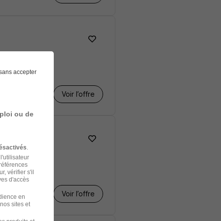
sans accepter
Voir l’offre
ploi ou de
ésactivés
.
'utilisateur
préférences
is
 vérifier s'il
ves d'accès
Voir l’offre
udience en
nos sites et