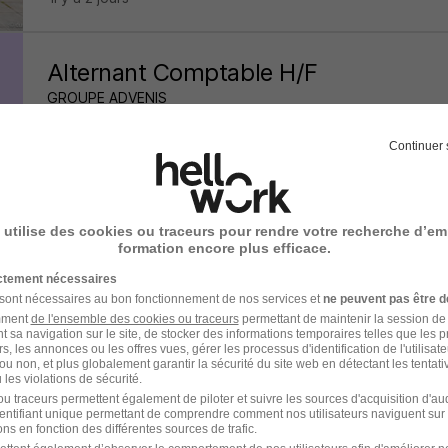
Alternant Comptable H/F
GROUPE ADVENIS
Paris - 75
Alternance
22 404,20 € / an
Continuer 
il y a 29 jours
 utilise des cookies ou traceurs pour rendre votre recherche d’em
formation encore plus efficace.
Apprenti Comptable H/F
ictement nécessaires
Maison Options
 sont nécessaires au bon fonctionnement de nos services et
ne peuvent pas être d
amment
de l'ensemble des cookies ou traceurs
permettant de maintenir la session de l
t sa navigation sur le site, de stocker des informations temporaires telles que les 
Les Mureaux - 78
Alternance
492,22 - 1 823,03 € / mo
rs, les annonces ou les offres vues, gérer les processus d'identification de l'utilisateur,
ou non, et plus globalement garantir la sécurité du site web en détectant les tentati
les violations de sécurité.
u traceurs permettent également de piloter et suivre les sources d'acquisition d'a
il y a 5 jours
identifiant unique permettant de comprendre comment nos utilisateurs naviguent sur 
ns en fonction des différentes sources de trafic.