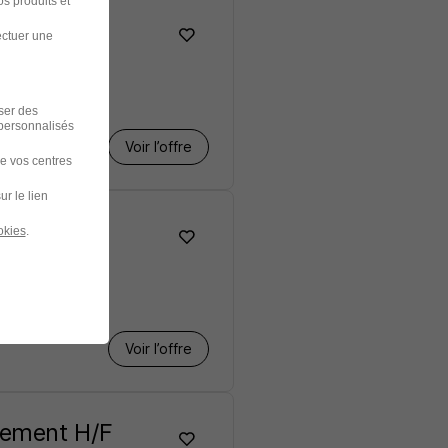
s produits et
ectuer une
iser des
 personnalisés
Voir l’offre
de vos centres
ur le lien
okies
.
€ / mois
Voir l’offre
rement H/F