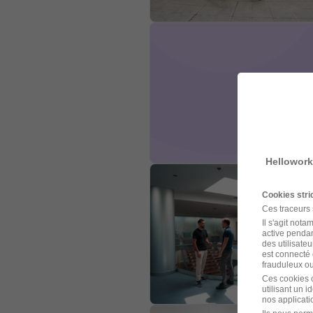
Hellowork
Cookies str
Ces traceurs
Il s'agit not
active pendan
des utilisateu
est connecté 
frauduleux ou 
Ces cookies o
utilisant un 
nos applicatio