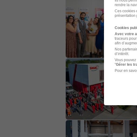
Ils nous perm
rendre la nav
Ces cookies o
présentation 
Cookies publ
Avec votre 
traceurs pour
afin d’augmen
Nos partenair
d’intérêt.
Vous pouvez 
"
Gérer les t
Pour en savoi