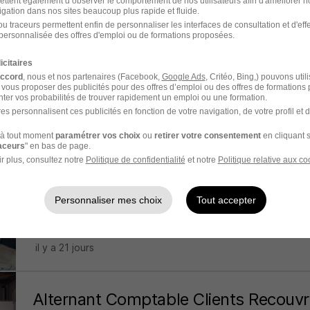
ettent également d’observer le comportement de nos utilisateurs afin d'améliorer no
igation dans nos sites beaucoup plus rapide et fluide.
Alternance - Comptable H/F
u traceurs permettent enfin de personnaliser les interfaces de consultation et d'eff
personnalisée des offres d'emploi ou de formations proposées.
Efficience santé au travail
icitaires
Paris 8e - 75
Alternance
accord
, nous et nos partenaires (Facebook,
Google Ads
, Critéo, Bing,) pouvons util
 vous proposer des publicités pour des offres d’emploi ou des offres de formations
ter vos probabilités de trouver rapidement un emploi ou une formation.
il y a 7 jours
es personnalisent ces publicités en fonction de votre navigation, de votre profil et 
à tout moment
paramétrer vos choix
ou
retirer votre consentement
en cliquant s
raceurs
" en bas de page.
Alternance - Comptable Général H/F
r plus, consultez notre
Politique de confidentialité
et notre
Politique relative aux co
Smac
Personnaliser mes choix
Tout accepter
Issy-les-Moulineaux - 92
Alternance
492,22 - 1 823,03 
il y a 21 jours
Alternant Comptable Clients Recouv