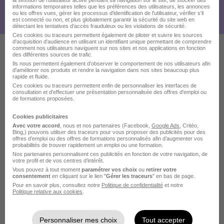
la session de l'utilisateur active pendant sa navigation sur le site, de stocker des
informations temporaires telles que les préférences des utilisateurs, les annonces
ou les offres vues, gérer les processus d'identification de l'utilisateur, vérifier s'il
est connecté ou non, et plus globalement garantir la sécurité du site web en
détectant les tentatives d'accès frauduleux ou les violations de sécurité.
Ces cookies ou traceurs permettent également de piloter et suivre les sources
d'acquisition d'audience en utilisant un identifiant unique permettant de comprendre
comment nos utilisateurs naviguent sur nos sites et nos applications en fonction
des différentes sources de trafic.
Ces offres pourraient aussi
Ils nous permettent également d’observer le comportement de nos utilisateurs afin
d'améliorer nos produits et rendre la navigation dans nos sites beaucoup plus
rapide et fluide.
vous intéresser
Ces cookies ou traceurs permettent enfin de personnaliser les interfaces de
consultation et d'effectuer une présentation personnalisée des offres d'emploi ou
de formations proposées.
Cookies publicitaires
Avec votre accord
, nous et nos partenaires (Facebook,
Google Ads
, Critéo,
Bing,) pouvons utiliser des traceurs pour vous proposer des publicités pour des
offres d’emploi ou des offres de formations personnalisés afin d’augmenter vos
probabilités de trouver rapidement un emploi ou une formation.
Responsable Adjoint Contrôle de
Nos partenaires personnalisent ces publicités en fonction de votre navigation, de
votre profil et de vos centres d’intérêt.
Gestion - Pôle Photonique H/F
Vous pouvez à tout moment
paramétrer vos choix
ou
retirer votre
Exail
consentement
en cliquant sur le lien "
Gérer les traceurs
" en bas de page.
Pour en savoir plus, consultez notre
Politique de confidentialité
et notre
Politique relative aux cookies
.
Saint-Germain-en-Laye - 78
CDI
Personnaliser mes choix
Tout accepter