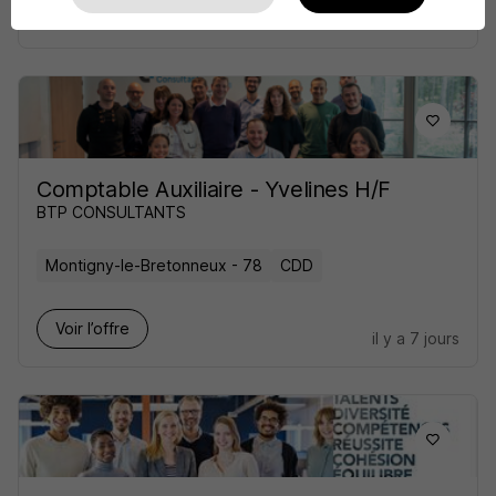
Voir l’offre
il y a 13 jours
Comptable Auxiliaire - Yvelines H/F
BTP CONSULTANTS
Montigny-le-Bretonneux - 78
CDD
Voir l’offre
il y a 7 jours