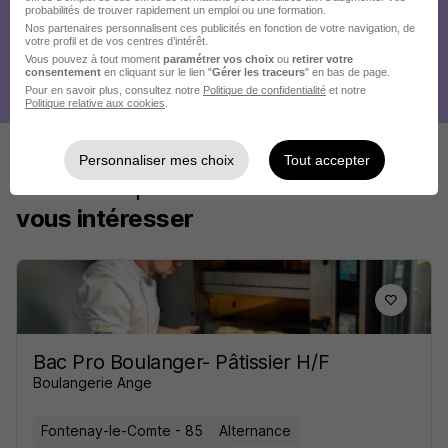
probabilités de trouver rapidement un emploi ou une formation.
Nos partenaires personnalisent ces publicités en fonction de votre navigation, de
votre profil et de vos centres d’intérêt.
Vous pouvez à tout moment
paramétrer vos choix
ou
retirer votre
consentement
en cliquant sur le lien "
Gérer les traceurs
" en bas de page.
Pour en savoir plus, consultez notre
Politique de confidentialité
et notre
Politique relative aux cookies
.
Personnaliser mes choix
Tout accepter
Ces offres pourraient aussi
vous intéresser
Bac Pro Boulanger- Pâtissier H/F
Boulangerie Ange
Fontenay-le-Comte - 85
Alternance