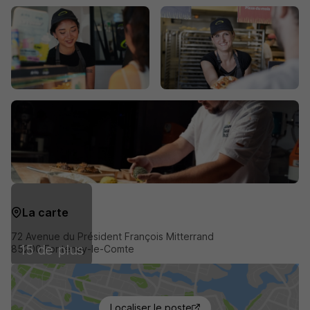
La carte
72 Avenue du Président François Mitterrand
15 de plus
85200 Fontenay-le-Comte
Localiser le poste