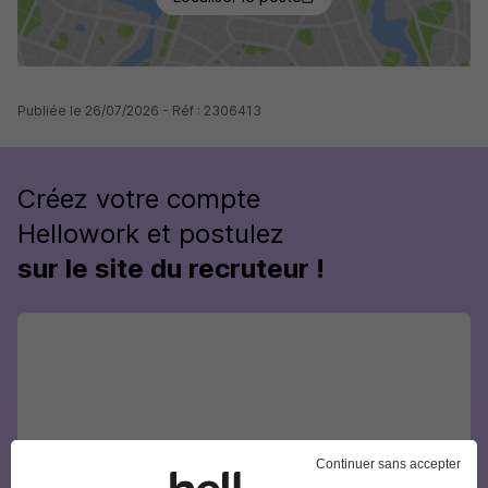
Publiée le 26/07/2026 - Réf : 2306413
Créez votre compte
Hellowork et postulez
sur le site du recruteur !
Continuer sans accepter