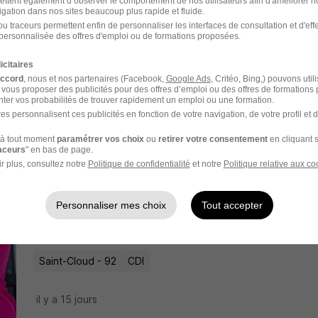
ettent également d’observer le comportement de nos utilisateurs afin d'améliorer no
igation dans nos sites beaucoup plus rapide et fluide.
u traceurs permettent enfin de personnaliser les interfaces de consultation et d'eff
personnalisée des offres d'emploi ou de formations proposées.
Chef de Projet Economiste de la Cons
Lidl
icitaires
accord
, nous et nos partenaires (Facebook,
Google Ads
, Critéo, Bing,) pouvons util
 vous proposer des publicités pour des offres d’emploi ou des offres de formations
Châtenay-Malabry - 92
CDI
3 372 € / mois
ter vos probabilités de trouver rapidement un emploi ou une formation.
es personnalisent ces publicités en fonction de votre navigation, de votre profil et 
il y a 18 jours
à tout moment
paramétrer vos choix
ou
retirer votre consentement
en cliquant s
raceurs
" en bas de page.
r plus, consultez notre
Politique de confidentialité
et notre
Politique relative aux co
Paris - CDI - Economiste de la Const
H/F
Personnaliser mes choix
Tout accepter
Résilians
Saint-Cloud - 92
CDI
il y a 15 jours