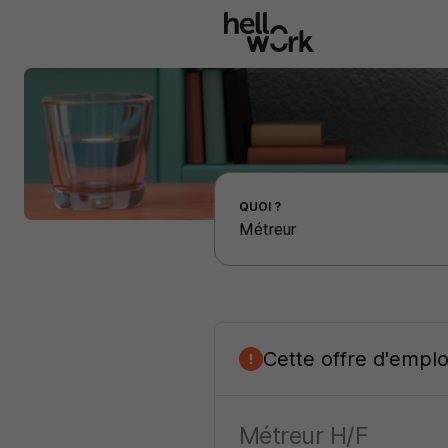
Aller au contenu principal
Effectuer une recherche d'emploi par localité
QUOI ?
Cette offre d'empl
Métreur H/F