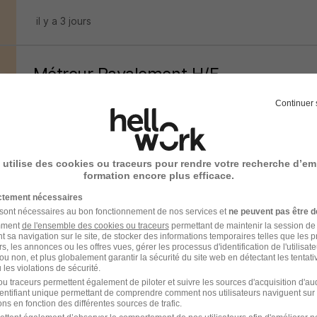
il y a 3 jours
Métreur Ravalement H/F
Béchet
Continuer 
Clichy - 92
CDI
2 300 - 3 000 € / mois
 utilise des cookies ou traceurs pour rendre votre recherche d’em
il y a 17 jours
formation encore plus efficace.
ictement nécessaires
 sont nécessaires au bon fonctionnement de nos services et
ne peuvent pas être d
Economiste de la Construction H/F
amment
de l'ensemble des cookies ou traceurs
permettant de maintenir la session de l
AGEMA
t sa navigation sur le site, de stocker des informations temporaires telles que les 
rs, les annonces ou les offres vues, gérer les processus d'identification de l'utilisateur,
ou non, et plus globalement garantir la sécurité du site web en détectant les tentati
Paris - 75
CDI
les violations de sécurité.
u traceurs permettent également de piloter et suivre les sources d'acquisition d'a
identifiant unique permettant de comprendre comment nos utilisateurs naviguent sur 
ns en fonction des différentes sources de trafic.
il y a 20 jours