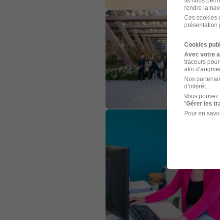
Ils nous perm
rendre la nav
Ces cookies o
présentation 
Cookies publ
Avec votre 
traceurs pour
afin d’augmen
Nos partenair
d’intérêt.
Vous pouvez 
"
Gérer les t
Pour en savoi