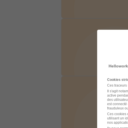
Hellowork
Cookies str
Ces traceurs
Il s'agit not
active pendan
des utilisateu
est connecté 
frauduleux ou 
Ces cookies o
utilisant un 
nos applicatio