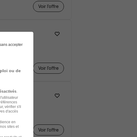
Voir l’offre
sans accepter
Voir l’offre
ploi ou de
ésactivés
.
'utilisateur
préférences
 vérifier s'il
ves d'accès
udience en
nos sites et
Voir l’offre