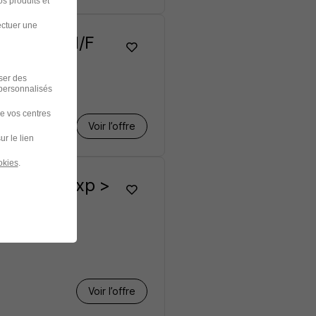
s produits et
ectuer une
truction H/F
iser des
 personnalisés
de vos centres
Voir l’offre
ur le lien
okies
.
ruction - Exp >
Voir l’offre